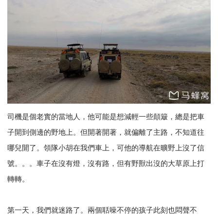
司機是個老實的當地人，他可能是想減輕一些顛簸，總是把車
子開到側邊的野地上。但開著開著，就偏離了主路，不知道往
哪兒開了。領隊小胡在我們車上，可他的導航在曠野上沒了信
號。。。車子在沒有燈，沒有路，但有野獸出沒的大草原上打
轉轉。
第一天，我們就迷路了。兩個聒噪不停的孩子此刻也悶聲不