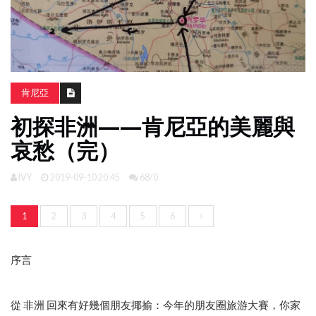
南
亞
日
韓
肯尼亞
旅
初探非洲——肯尼亞的美麗與
遊
攻
哀愁（完）
略
IVY
2019-09-10 20:45
68/0
體
驗
1
2
3
4
5
6
照
片
換
序言
臉
從 非洲 回來有好幾個朋友揶揄：今年的朋友圈旅游大賽，你家