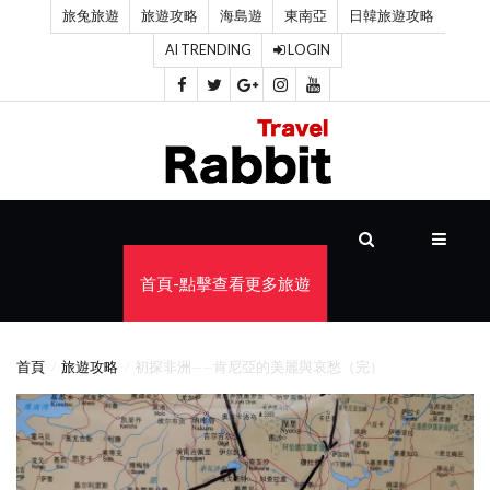
旅兔旅遊
旅遊攻略
海島遊
東南亞
日韓旅遊攻略
AI TRENDING
LOGIN
首
頁
旅
遊
攻
首頁-點擊查看更多旅遊
略
海
首頁
旅遊攻略
初探非洲——肯尼亞的美麗與哀愁（完）
島
遊
東