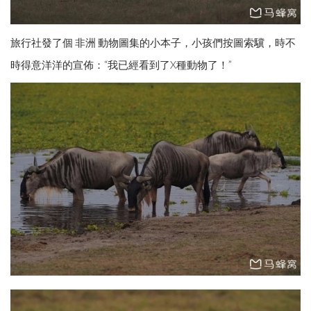
旅行社發了個 非洲 動物圖集的小本子，小孩們按圖索驥，時不
時得意洋洋的宣佈：“我已經看到了X種動物了！”