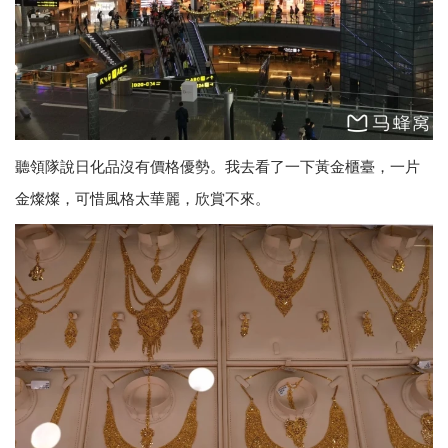
聽領隊說日化品沒有價格優勢。我去看了一下黃金櫃臺，一片
金燦燦，可惜風格太華麗，欣賞不來。