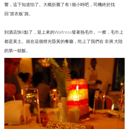
響，這下知道怕了。大概折騰了有1個小時吧，司機終於找
回“搓衣板”路。
到酒店快8點了，迎上來的Waitress發著熱毛巾。一擦，毛巾上
都是黃土。就在這個燈光昏黃的餐廳，吃上了我們在 非洲 大陸
的第一頓飯。