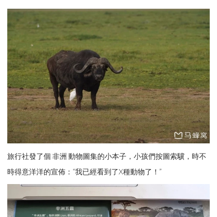
旅行社發了個 非洲 動物圖集的小本子，小孩們按圖索驥，時不
時得意洋洋的宣佈：“我已經看到了X種動物了！”