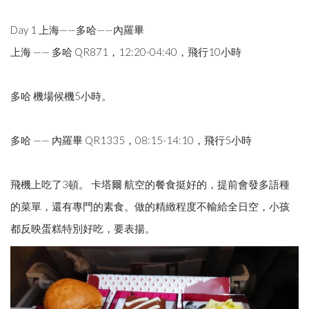
Day 1 上海——多哈——內羅畢
上海 —— 多哈 QR871，12:20-04:40，飛行10小時
多哈 機場候機5小時。
多哈 —— 內羅畢 QR1335，08:15-14:10，飛行5小時
飛機上吃了3頓。 卡塔爾 航空的餐食挺好的，提前會發多語種
的菜單，還有專門的素食。做的精緻程度不輸給全日空，小孩
都反映蛋糕特別好吃，要表揚。