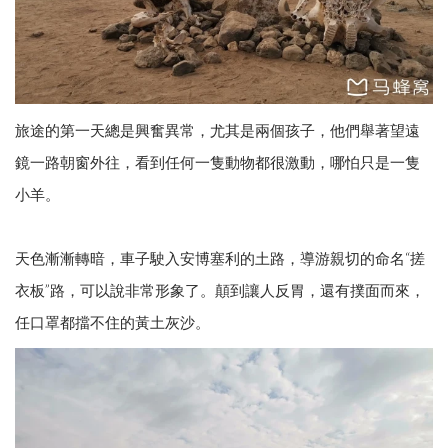
旅途的第一天總是興奮異常，尤其是兩個孩子，他們舉著望遠
鏡一路朝窗外往，看到任何一隻動物都很激動，哪怕只是一隻
小羊。
天色漸漸轉暗，車子駛入安博塞利的土路，導游親切的命名“搓
衣板”路，可以說非常形象了。顛到讓人反胃，還有撲面而來，
任口罩都擋不住的黃土灰沙。