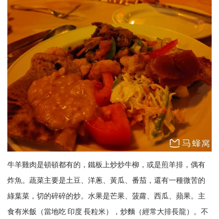
牛羊雞肉是頓頓都有的，鐵板上炒炒牛柳，或是煎羊排，偶有
炸魚。蔬菜主要是土豆、洋蔥、黃瓜、番茄，還有一種微苦的
綠葉菜，切的碎碎的炒。水果是芒果、菠蘿、西瓜、蘋果。主
食有米飯（當地吃 印度 長粒米），炒麵（經常大排長龍）。不