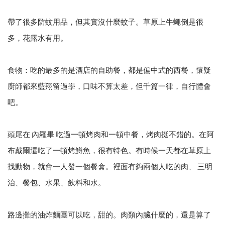
帶了很多防蚊用品，但其實沒什麼蚊子。草原上牛蠅倒是很
多，花露水有用。
食物：吃的最多的是酒店的自助餐，都是偏中式的西餐，懷疑
廚師都來藍翔留過學，口味不算太差，但千篇一律，自行體會
吧。
頭尾在 內羅畢 吃過一頓烤肉和一頓中餐，烤肉挺不錯的。在阿
布戴爾還吃了一頓烤鱒魚，很有特色。有時候一天都在草原上
找動物，就會一人發一個餐盒。裡面有夠兩個人吃的肉、 三明
治、餐包、水果、飲料和水。
路邊攤的油炸麵團可以吃，甜的。肉類內臟什麼的，還是算了