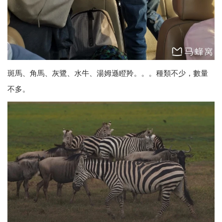
斑馬、角馬、灰鷺、水牛、湯姆遜瞪羚。。。種類不少，數量
不多。