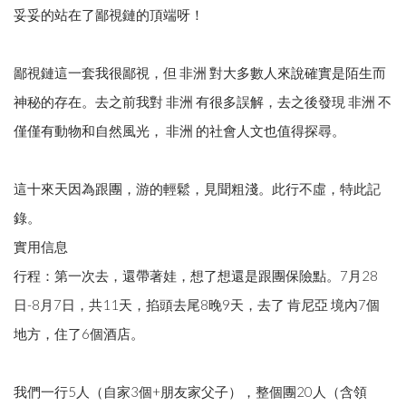
妥妥的站在了鄙視鏈的頂端呀！
鄙視鏈這一套我很鄙視，但 非洲 對大多數人來說確實是陌生而
神秘的存在。去之前我對 非洲 有很多誤解，去之後發現 非洲 不
僅僅有動物和自然風光， 非洲 的社會人文也值得探尋。
這十來天因為跟團，游的輕鬆，見聞粗淺。此行不虛，特此記
錄。
實用信息
行程：第一次去，還帶著娃，想了想還是跟團保險點。7月28
日-8月7日，共11天，掐頭去尾8晚9天，去了 肯尼亞 境內7個
地方，住了6個酒店。
我們一行5人（自家3個+朋友家父子），整個團20人（含領