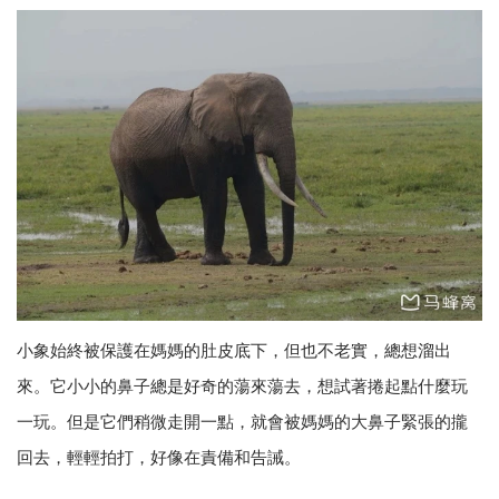
小象始終被保護在媽媽的肚皮底下，但也不老實，總想溜出
來。它小小的鼻子總是好奇的蕩來蕩去，想試著捲起點什麼玩
一玩。但是它們稍微走開一點，就會被媽媽的大鼻子緊張的攏
回去，輕輕拍打，好像在責備和告誡。