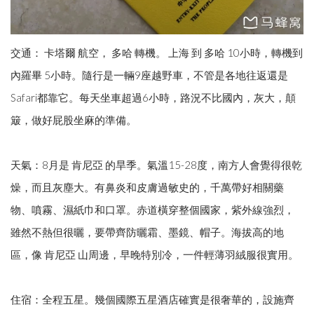
交通： 卡塔爾 航空， 多哈 轉機。 上海 到 多哈 10小時，轉機到
內羅畢 5小時。隨行是一輛9座越野車，不管是各地往返還是
Safari都靠它。每天坐車超過6小時，路況不比國內，灰大，顛
簸，做好屁股坐麻的準備。
天氣：8月是 肯尼亞 的旱季。氣溫15-28度，南方人會覺得很乾
燥，而且灰塵大。有鼻炎和皮膚過敏史的，千萬帶好相關藥
物、噴霧、濕紙巾和口罩。赤道橫穿整個國家，紫外線強烈，
雖然不熱但很曬，要帶齊防曬霜、墨鏡、帽子。海拔高的地
區，像 肯尼亞 山周邊，早晚特別冷，一件輕薄羽絨服很實用。
住宿：全程五星。幾個國際五星酒店確實是很奢華的，設施齊