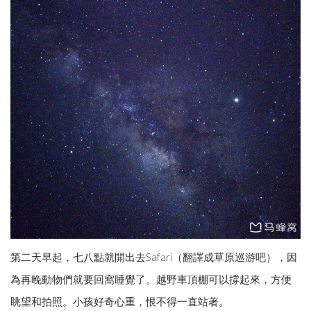
第二天早起，七八點就開出去Safari（翻譯成草原巡游吧），因
為再晚動物們就要回窩睡覺了。越野車頂棚可以撐起來，方便
眺望和拍照。小孩好奇心重，恨不得一直站著。