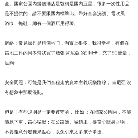
全。國家公園內幾個酒店是號稱是國內五星，很多一次性用品
是不提供的，請不要跟國內標準比。帶好全套洗護、電吹風、
浴巾、拖鞋，總有一個酒店用得著。
網絡：常見操作是租個WiFi，淘寶上很多。我很幸福，有個在
當地工作的同學幫我買了幾張 肯尼亞 的SIM卡，充了5G流量，
足夠~
安全問題：可能是我們全程走的資本主義玩樂路線， 肯尼亞 沒
有想象中那麼混亂。
但是！有些規則是一定要遵守的， 比如 ：在國家公園內，不能
隨意下車，當心猛獸；在公路邊、城鎮里，要當心隨身財物，
不要隨意分發糖果點心，以免引來太多孩子爭搶。