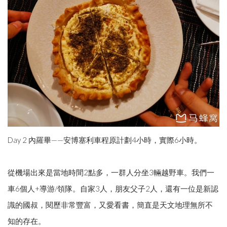
Day 2 內羅畢——安博塞利車程原計劃4小時，實際6小時。
從機場出來是當地時間2點多，一群人分坐3輛越野車。我們一
車6個人+導游/領隊。自家3人，朋友父子2人，還有一位是新認
識的國叔，閱歷非常豐富，又愛看書，簡直是天文地理無所不
知的存在。