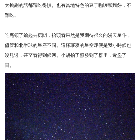
太挑剔的話都還吃得慣。也有當地特色的豆子咖喱和麵餅，不
難吃。
吃完領了鑰匙去房間，抬頭看果然是我期待很久的漫天星斗，
儘管和北半球的星座不同。這樣璀璨的星空即便是我小時候也
沒見過，甚至看得到銀河。小胡拍了照發到了群里，遂盜了
圖。