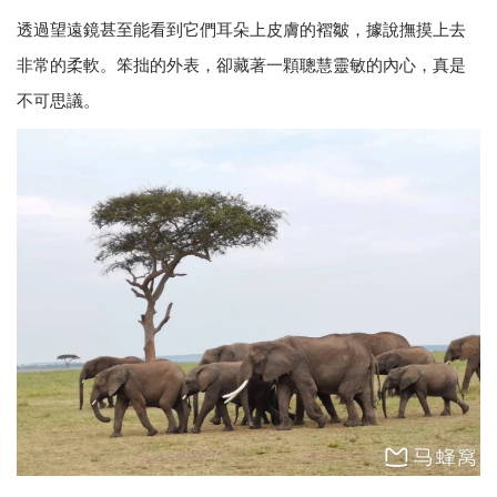
透過望遠鏡甚至能看到它們耳朵上皮膚的褶皺，據說撫摸上去
非常的柔軟。笨拙的外表，卻藏著一顆聰慧靈敏的內心，真是
不可思議。