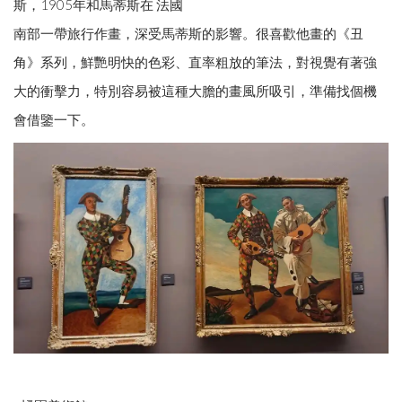
斯，1905年和馬蒂斯在 法國
南部一帶旅行作畫，深受馬蒂斯的影響。很喜歡他畫的《丑
角》系列，鮮艷明快的色彩、直率粗放的筆法，對視覺有著強
大的衝擊力，特別容易被這種大膽的畫風所吸引，準備找個機
會借鑒一下。