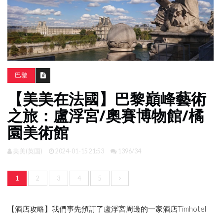
南
亞
日
韓
旅
巴黎
遊
【美美在法國】巴黎巔峰藝術
攻
略
之旅：盧浮宮/奧賽博物館/橘
園美術館
體
驗
美美(英国)
2024-01-15 21:53
1396/34
照
片
換
1
2
3
4
5
臉
【酒店攻略】我們事先預訂了盧浮宮周邊的一家酒店Timhotel