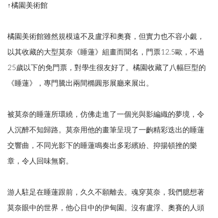
↑橘園美術館
橘園美術館雖然規模遠不及盧浮和奧賽，但實力也不容小覷，
以其收藏的大型莫奈《睡蓮》組畫而聞名，門票12.5歐，不過
25歲以下的免門票，對學生很友好了。橘園收藏了八幅巨型的
《睡蓮》，專門騰出兩間橢圓形展廳來展出。
被莫奈的睡蓮所環繞，仿佛走進了一個光與影編織的夢境，令
人沉醉不知歸路。莫奈用他的畫筆呈現了一齣精彩迭出的睡蓮
交響曲，不同光影下的睡蓮鳴奏出多彩繽紛、抑揚頓挫的樂
章，令人回味無窮。
游人駐足在睡蓮跟前，久久不願離去。魂穿莫奈，我們臆想著
莫奈眼中的世界，他心目中的伊甸園。沒有盧浮、奧賽的人頭