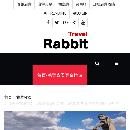
旅兔旅遊
旅遊攻略
海島遊
東南亞
日韓旅遊攻略
AI TRENDING
LOGIN
首
頁
旅
遊
攻
首頁-點擊查看更多旅遊
略
海
首頁
旅遊攻略
島
【美美在法國】巴黎巔峰藝術之旅：盧浮宮/奧賽博物館/橘園美術館
遊
東