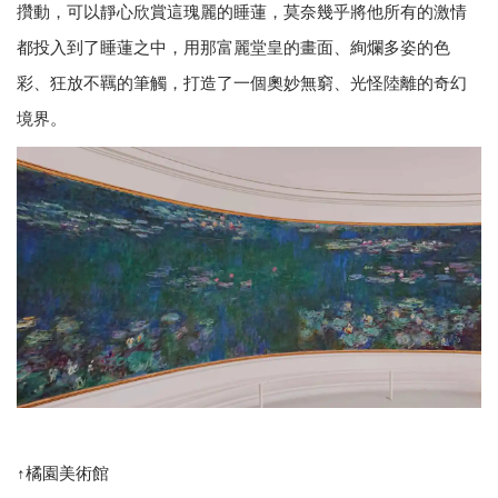
攢動，可以靜心欣賞這瑰麗的睡蓮，莫奈幾乎將他所有的激情
都投入到了睡蓮之中，用那富麗堂皇的畫面、絢爛多姿的色
彩、狂放不羈的筆觸，打造了一個奧妙無窮、光怪陸離的奇幻
境界。
↑橘園美術館