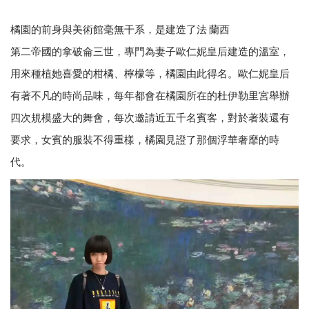
橘園的前身與美術館毫無干系，是建造了法 蘭西
第二帝國的拿破侖三世，專門為妻子歐仁妮皇后建造的溫室，
用來種植她喜愛的柑橘、檸檬等，橘園由此得名。歐仁妮皇后
有著不凡的時尚品味，每年都會在橘園所在的杜伊勒里宮舉辦
四次規模盛大的舞會，每次邀請近五千名賓客，對於著裝還有
要求，女賓的服裝不得重樣，橘園見證了那個浮華奢靡的時
代。