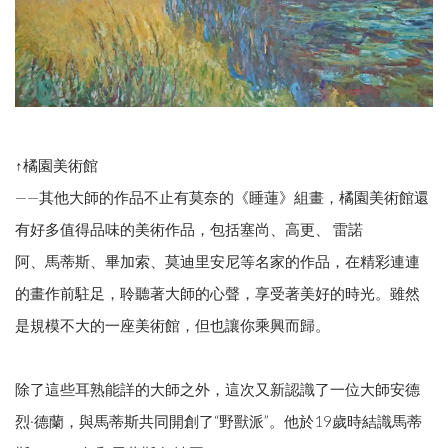
↑橘園美術館
——其他大師的作品不止有莫奈的《睡蓮》組畫，橘園美術館還
有好多值得品味的美術作品，包括塞尚、高更、 雷諾
阿、馬蒂斯、畢加索、莫迪里安尼等名家的作品，在精彩連連
的畫作前駐足，聆聽著大師的心聲，享受著美好的時光。雖然
是規模不大的一座美術館，但也讓你乘興而歸。
除了這些耳熟能詳的大師之外，這次又新認識了一位大師安德
烈·德蘭，與馬蒂斯共同開創了“野獸派”。他於19歲時結識馬蒂