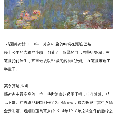
↑橘園美術館1883年，莫奈43歲的時候在距離 巴黎
幾十公里的吉維尼小鎮，創造了一個屬於自己的藝術樂園，在
這裡托付餘生，直至最後以86歲高齡長眠於此，在這裡度過了
半輩子。
莫奈算是 法國
藝術家中最高產的一位，傳世油畫超過兩千幅，佳作連連、精
品不斷。在吉維尼花園創作了250幅睡蓮，橘園收藏了其中八幅
全景睡蓮。這組睡蓮為莫奈於1914年1918年之間創作的巔峰之