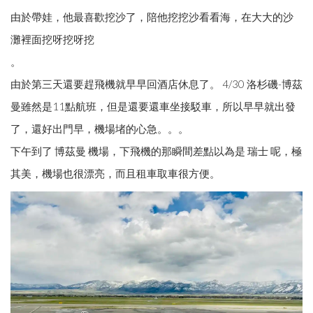
由於帶娃，他最喜歡挖沙了，陪他挖挖沙看看海，在大大的沙
灘裡面挖呀挖呀挖
。
由於第三天還要趕飛機就早早回酒店休息了。 4/30 洛杉磯-博茲
曼雖然是11點航班，但是還要還車坐接駁車，所以早早就出發
了，還好出門早，機場堵的心急。。。
下午到了 博茲曼 機場，下飛機的那瞬間差點以為是 瑞士 呢，極
其美，機場也很漂亮，而且租車取車很方便。