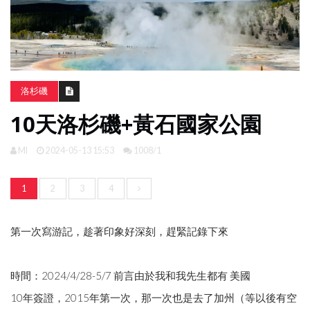
南
亞
日
韓
洛杉磯
旅
10天洛杉磯+黃石國家公園
遊
攻
略
MI
2024-05-13 15:53
1008/1
1
2
3
4
體
驗
照
第一次寫游記，趁著印象好深刻，趕緊記錄下來
片
換
臉
時間：2024/4/28-5/7 前言由於我和我先生都有 美國
10年簽證，2015年第一次，那一次也是去了加州（等以後有空