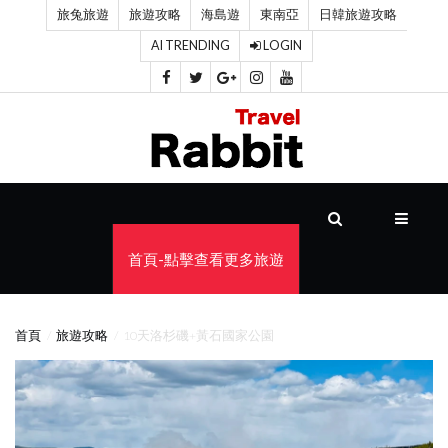
旅兔旅遊
旅遊攻略
海島遊
東南亞
日韓旅遊攻略
AI TRENDING
LOGIN
首
頁
旅
遊
攻
首頁-點擊查看更多旅遊
略
海
首頁
旅遊攻略
10天洛杉磯+黃石國家公園
島
遊
東