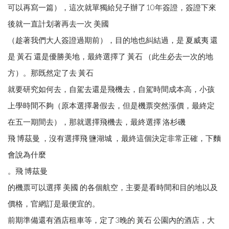
可以再寫一篇），這次就單獨給兒子辦了10年簽證，簽證下來
後就一直計划著再去一次 美國
（趁著我們大人簽證過期前），目的地也糾結過，是 夏威夷 還
是 黃石 還是優勝美地，最終選擇了 黃石 （此生必去一次的地
方）。那既然定了去 黃石
就要研究如何去，自駕去還是飛機去，自駕時間成本高，小孩
上學時間不夠（原本選擇暑假去，但是機票突然漲價，最終定
在五一期間去），那就選擇飛機去，最終選擇 洛杉磯
飛 博茲曼 ，沒有選擇飛 鹽湖城 ，最終這個決定非常正確，下麵
會說為什麼
。飛 博茲曼
的機票可以選擇 美國 的各個航空，主要是看時間和目的地以及
價格，官網訂是最便宜的。
前期準備還有酒店租車等，定了3晚的 黃石 公園內的酒店，大