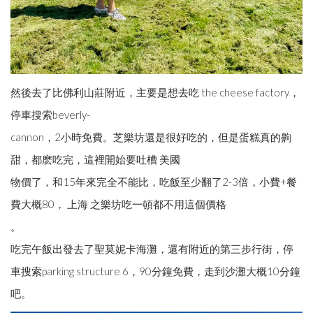
然後去了比佛利山莊附近，主要是想去吃 the cheese factory，
停車搜索beverly-
cannon，2小時免費。芝樂坊還是很好吃的，但是蛋糕真的齁
甜，都麽吃完，這裡開始要吐槽 美國
物價了，和15年來完全不能比，吃飯至少翻了2-3倍，小費+餐
費大概80， 上海 之樂坊吃一頓都不用這個價格
。
吃完午飯出發去了聖莫妮卡海灘，還有附近的第三步行街，停
車搜索parking structure 6，90分鐘免費，走到沙灘大概10分鐘
吧。