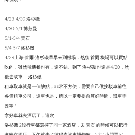
4/28-4/30 洛杉磯
4/30-5/1 博茲曼
5/1-5/4 黃石
5/4-5/7 洛杉磯
4/28上海-首爾-洛杉磯早早來到機場，然後 首爾 機場可以買點
吃的，雖然飛機餐也有，還不錯。到了 洛杉磯 也還是4/28，然
後去取車， 洛杉磯
租車取車就是一個缺點，非常不方便，需要自己做接駁車前往
各個租車公司，還車也是，所以一定要提前算好時間，班車需
要等！
拿好車就去酒店了，這次
洛杉磯 2段行車都選擇了同一家酒店，去 黃石 的時候可以把行
李寄存酒店。下午就去了彼得森汽車博物館，2大1小門票54