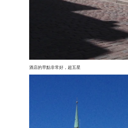
酒店的早點非常好，超五星