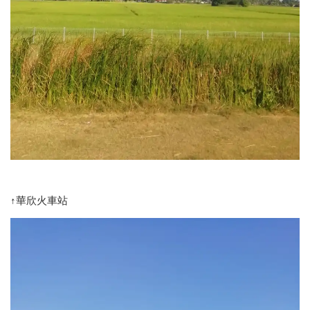
↑華欣火車站