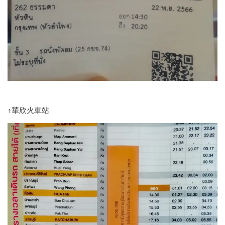
↑華欣火車站