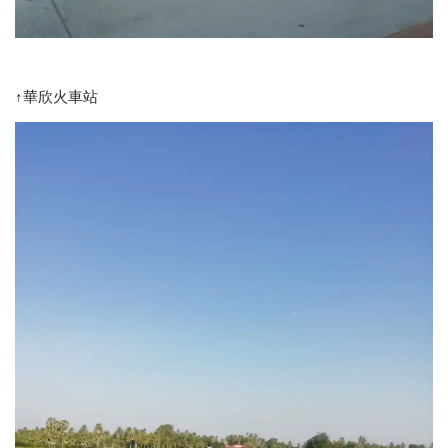
↑華欣火車站