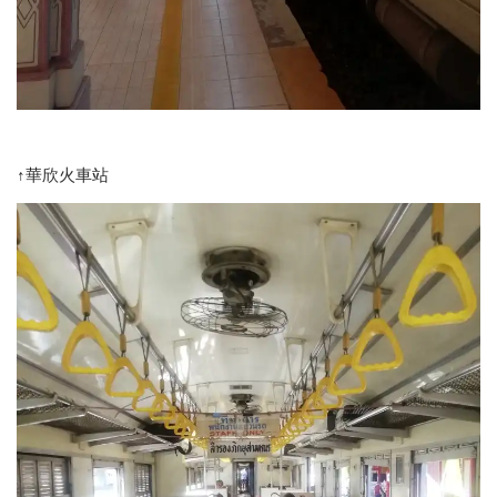
↑華欣火車站