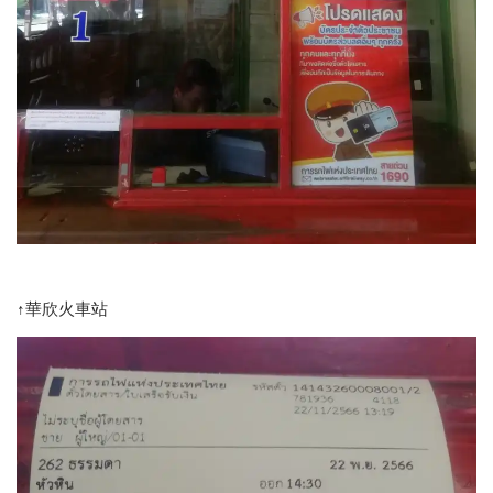
↑華欣火車站