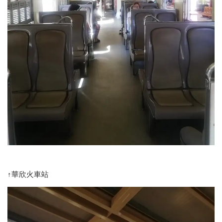
↑華欣火車站