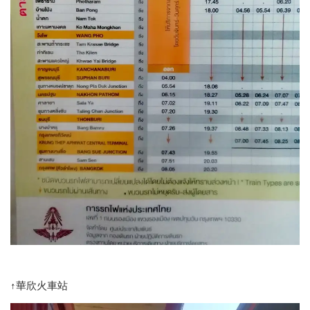
↑華欣火車站