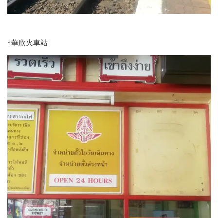
↑華欣火車站