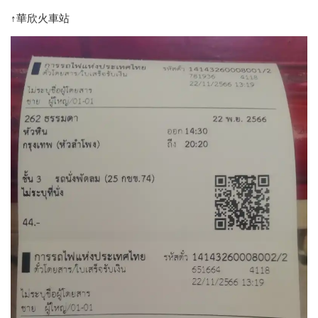
↑華欣火車站