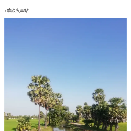
↑華欣火車站