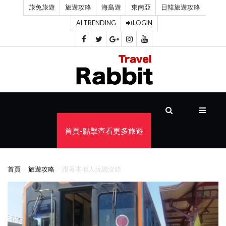
旅兔旅遊
旅遊攻略
海島遊
東南亞
日韓旅遊攻略
AI TRENDING
LOGIN
首
頁
旅
遊
攻
首頁-點擊查看更多旅遊
略
海
首頁
旅遊攻略
跟著本地人玩總沒錯
島
遊
東