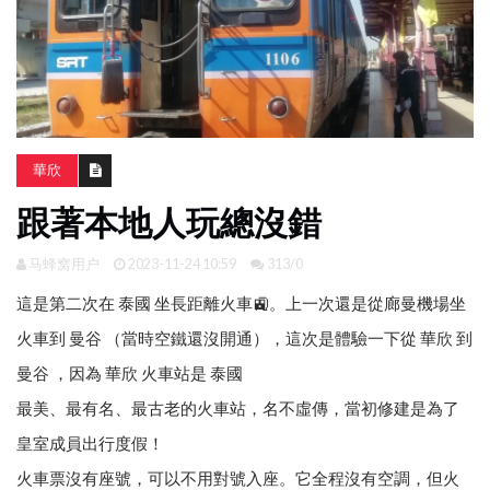
南
亞
日
韓
旅
華欣
遊
攻
跟著本地人玩總沒錯
略
马蜂窝用户
2023-11-24 10:59
313/0
這是第二次在 泰國 坐長距離火車🚉。上一次還是從廊曼機場坐
體
驗
火車到 曼谷 （當時空鐵還沒開通），這次是體驗一下從 華欣 到
照
片
曼谷 ，因為 華欣 火車站是 泰國
換
最美、最有名、最古老的火車站，名不虛傳，當初修建是為了
臉
皇室成員出行度假！
火車票沒有座號，可以不用對號入座。它全程沒有空調，但火