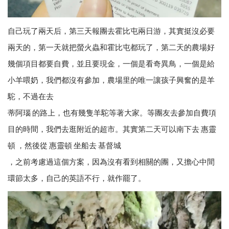
自己玩了兩天后，第三天報團去霍比屯兩日游，其實挺沒必要
兩天的，第一天就把螢火蟲和霍比屯都玩了，第二天的農場好
幾個項目都要自費，並且要現金，一個是看奇異鳥，一個是給
小羊喂奶，我們都沒有參加，農場里的唯一讓孩子興奮的是羊
駝，不過在去
蒂阿瑙 的路上，也有幾隻羊駝等著大家。等團友去參加自費項
目的時間，我們去逛附近的超市。其實第二天可以南下去 惠靈
頓 ，然後從 惠靈頓 坐船去 基督城
，之前考慮過這個方案，因為沒有看到相關的團，又擔心中間
環節太多，自己的英語不行，就作罷了。