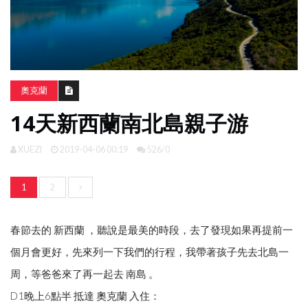
南
亞
日
韓
奧克蘭
旅
14天新西蘭南北島親子游
遊
攻
略
XUEZI
2019-04-06 00:19
526/0
1
2
體
驗
照
春節去的 新西蘭 ，聽說是最美的時段，去了發現如果再提前一
片
換
個月會更好，先來列一下我們的行程，我帶著孩子先去北島一
臉
周，等爸爸來了再一起去 南島 。
D1晚上6點半 抵達 奧克蘭 入住：