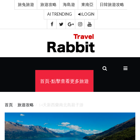
旅兔旅遊
旅遊攻略
海島遊
東南亞
日韓旅遊攻略
AI TRENDING
LOGIN
首
頁
旅
遊
攻
首頁-點擊查看更多旅遊
略
海
首頁
旅遊攻略
14天新西蘭南北島親子游
島
遊
東