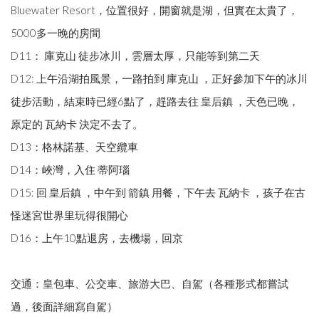
Bluewater Resort，位置很好，開窗就是湖，但實在太貴了，
5000多一晚的房間
D11： 庫克山 徒步冰川，雲層太厚，只能等到第二天
D12: 上午沿湖拍風景，一路拍到 庫克山 ，正好參加下午的冰川
徒步活動，結束時已經6點了，趕路去往 皇后鎮 ，天色已晚，
原定的 瓦納卡 決定不去了。
D13：格林諾基、天空纜車
D14：峽灣，入住 蒂阿瑙
D15: 回 皇后鎮 ，中午到 箭鎮 用餐，下午去 瓦納卡 ，孩子在古
怪迷宮世界里玩得很開心
D16：上午10點退房，去機場，回京
交通：皇包車、公交車、旅游大巴、自駕（各種形式都嘗試
過，後面詳細寫自駕）