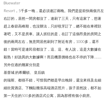
Bluewater
Resort，5千多一晚，還必須連訂兩晚。我們是提前快兩個月左
右訂的，居然一間房都沒了，連刷了三天，只有這家了，想著
趕上春節高峰期，也沒辦法，只好咬牙訂了，總不能在車裡獃
著吧，又不是房車。讓人抓狂的是，在訂了這個昂貴的房間之
後的兩周左右，無意間居然刷到了附近有房，1000多，還不
錯！當時可是連民宿都沒了，這、這、有人說，這是大數據在
殺熟！好詭異的大數據啊！而且機票價格也在不停的下降………
另外住過的幾家分別是
基督城 的希爾頓、 皇后鎮
的瑞斯、都很不錯，可惜我們都是早出晚歸，還沒來得及去細
細欣賞酒店。下麵貼幾張高端酒店照片，孩子居然說，都不如
第一天住的500多的酒店式公寓，因為那裡有個小廚房。