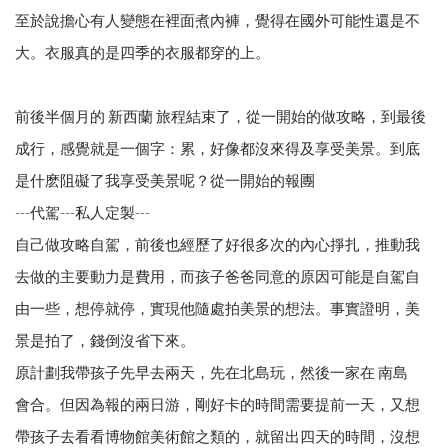
至於說擔心有人變態在裡面煮內褲，覺得在國外可能性還是不
大。衣服真的是四季的衣服都穿的上。
前後半個月的 新西蘭 旅程結束了，從一開始的做攻略，到最後
成行，感覺就是一個字：累，好像都沒來得及享受美景。到底
是什麽阻礙了我享受美景呢？從一開始的報團
---代駕---私人定製---
自己做攻略自駕，前後也經歷了好很多次的內心掙扎，推動我
去做的主要動力是費用，而孩子爸爸同意的原因可能是自駕自
由一些，想停就停，實現他隨處拍美景的想法。事實證明，美
景是拍了，錢倒沒省下來。
原計劃我帶孩子先早去兩天，先在北島玩，然後一家在 南島
會合。但因為報的兩日游，剛好卡的時間需要提前一天，又想
帶孩子去看看博物館美術館之類的，就留出四天的時間，沒想