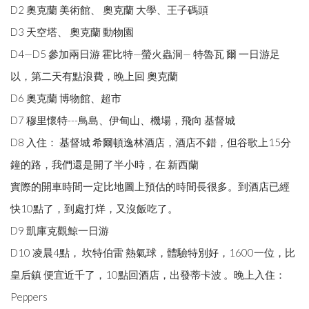
D2 奧克蘭 美術館、 奧克蘭 大學、王子碼頭
D3 天空塔、 奧克蘭 動物園
D4—D5 參加兩日游 霍比特—螢火蟲洞— 特魯瓦 爾 一日游足
以，第二天有點浪費，晚上回 奧克蘭
D6 奧克蘭 博物館、超市
D7 穆里懷特---鳥島、伊甸山、機場，飛向 基督城
D8 入住： 基督城 希爾頓逸林酒店，酒店不錯，但谷歌上15分
鐘的路，我們還是開了半小時，在 新西蘭
實際的開車時間一定比地圖上預估的時間長很多。到酒店已經
快10點了，到處打烊，又沒飯吃了。
D9 凱庫克觀鯨一日游
D10 凌晨4點， 坎特伯雷 熱氣球，體驗特別好，1600一位，比
皇后鎮 便宜近千了，10點回酒店，出發蒂卡波 。晚上入住：
Peppers