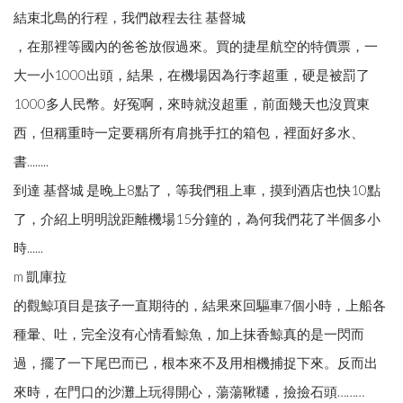
結束北島的行程，我們啟程去往 基督城
，在那裡等國內的爸爸放假過來。買的捷星航空的特價票，一
大一小1000出頭，結果，在機場因為行李超重，硬是被罰了
1000多人民幣。好冤啊，來時就沒超重，前面幾天也沒買東
西，但稱重時一定要稱所有肩挑手扛的箱包，裡面好多水、
書........
到達 基督城 是晚上8點了，等我們租上車，摸到酒店也快10點
了，介紹上明明說距離機場15分鐘的，為何我們花了半個多小
時......
m 凱庫拉
的觀鯨項目是孩子一直期待的，結果來回驅車7個小時，上船各
種暈、吐，完全沒有心情看鯨魚，加上抹香鯨真的是一閃而
過，擺了一下尾巴而已，根本來不及用相機捕捉下來。反而出
來時，在門口的沙灘上玩得開心，蕩蕩鞦韆，撿撿石頭………