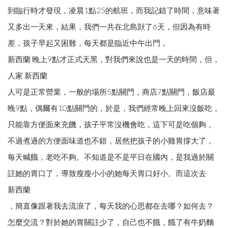
到臨行時才發現，凌晨1點25的航班，而我記錯了時間，意味著
又多出一天來，結果，我們一共在北島獃了6天，但因為有時
差，孩子早起又困難，每天都是臨近中午出門，
新西蘭 晚上9點才正式天黑，對我們來說也是一天的時間，但，
人家 新西蘭
人可是正常營業，一般的場所5點關門，商店7點關門，飯店最
晚9點，偶爾有10點關門的，於是，我們經常晚上回來沒飯吃，
只能靠方便面來充饑，孩子平常沒機會吃，這下可是吃個夠，
不過煮過的方便面味道也不錯，居然把孩子的小雞胃撐大了，
每天喊餓，老吃不夠。不知道是不是平日在國內，是我過於關
註她的胃口了，導致瘦瘦小小的她每天胃口好小。而這次去
新西蘭
，簡直像跟著我去流浪了，每天我的心思都在去哪？如何去？
怎麼交流？對於她的胃關註少了，自己也不餓，餓了有牛奶麵