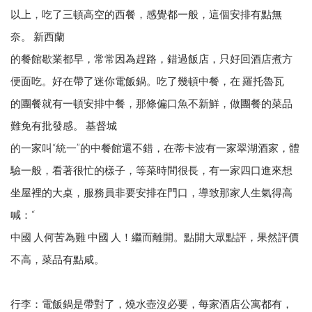
以上，吃了三頓高空的西餐，感覺都一般，這個安排有點無
奈。 新西蘭
的餐館歇業都早，常常因為趕路，錯過飯店，只好回酒店煮方
便面吃。好在帶了迷你電飯鍋。吃了幾頓中餐，在 羅托魯瓦
的團餐就有一頓安排中餐，那條偏口魚不新鮮，做團餐的菜品
難免有批發感。 基督城
的一家叫“統一”的中餐館還不錯，在蒂卡波有一家翠湖酒家，體
驗一般，看著很忙的樣子，等菜時間很長，有一家四口進來想
坐屋裡的大桌，服務員非要安排在門口，導致那家人生氣得高
喊：“
中國 人何苦為難 中國 人！繼而離開。點開大眾點評，果然評價
不高，菜品有點咸。
行李：電飯鍋是帶對了，燒水壺沒必要，每家酒店公寓都有，