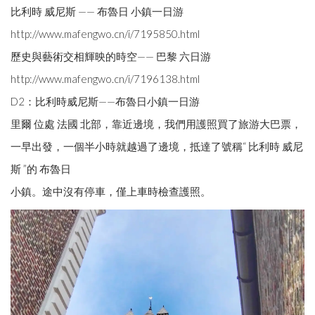
比利時 威尼斯 —— 布魯日 小鎮一日游
http://www.mafengwo.cn/i/7195850.html
歷史與藝術交相輝映的時空—— 巴黎 六日游
http://www.mafengwo.cn/i/7196138.html
D2：比利時威尼斯——布魯日小鎮一日游
里爾 位處 法國 北部，靠近邊境，我們用護照買了旅游大巴票，
一早出發，一個半小時就越過了邊境，抵達了號稱“ 比利時 威尼
斯 ”的 布魯日
小鎮。途中沒有停車，僅上車時檢查護照。