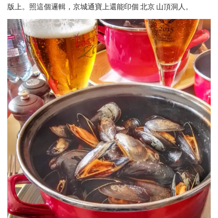
版上。照這個邏輯，京城通寶上還能印個 北京 山頂洞人。