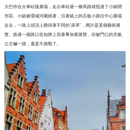
大巴停在火車站後廣場，走出車站過一條馬路就抵達了小鎮鬧
市區。小鎮被環城河圍繞著，沿著鎮上的石板小路往中心廣場
走去，一路上頭頂上懸掛著不同的“床單”，興許是某個藝術展
覽。路過一個路口告知牌上寫著畢加索展覽，但被門口的充氣
公主嚇一跳，還是不挑戰了。