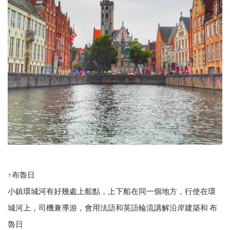
↑布魯日
小鎮環城河有好幾處上船點，上下船在同一個地方，行使在環
城河上，司機兼導游，會用法語和英語輪流講解沿岸建築和 布
魯日