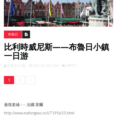
南
亞
日
韓
布魯日
旅
比利時威尼斯——布魯日小鎮
遊
攻
一日游
略
车厘子(上海)
2017-07-02 23:58
2899/1
體
驗
1
2
照
片
換
臉
邊境老城—— 法國 里爾
http://www.mafengwo.cn/i/7195655.html