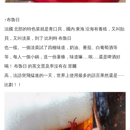
↑布魯日
法國 北部的特色菜就是青口貝，國內 東海 沿海有養殖，又叫貽
貝，又叫淡菜，到了 比利時 布魯日
也一樣。一個淡菜試了四種味道，奶油、番茄、白葡萄酒等
等，每人一個小鍋，送一份薯條，味道嘛……唉……還是啤酒好
喝！ 布魯日 的英文普及率沒有在 里爾
高，法語突飛猛進的一天，世界上使用最多的語言果然還是——
比劃！！