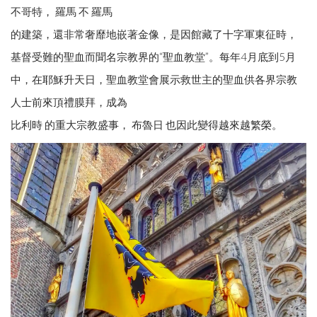
不哥特， 羅馬 不 羅馬
的建築，還非常奢靡地嵌著金像，是因館藏了十字軍東征時，
基督受難的聖血而聞名宗教界的“聖血教堂”。每年4月底到5月
中，在耶穌升天日，聖血教堂會展示救世主的聖血供各界宗教
人士前來頂禮膜拜，成為
比利時 的重大宗教盛事， 布魯日 也因此變得越來越繁榮。