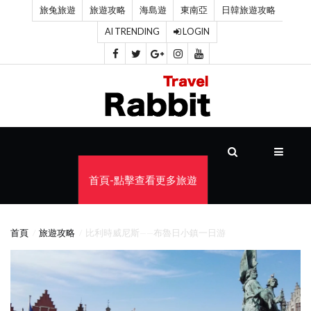
旅兔旅遊
旅遊攻略
海島遊
東南亞
日韓旅遊攻略
AI TRENDING
LOGIN
首
頁
旅
遊
攻
首頁-點擊查看更多旅遊
略
海
首頁
旅遊攻略
比利時威尼斯——布魯日小鎮一日游
島
遊
東