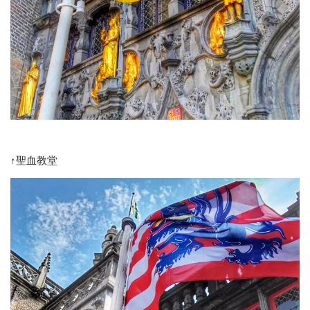
↑聖血教堂