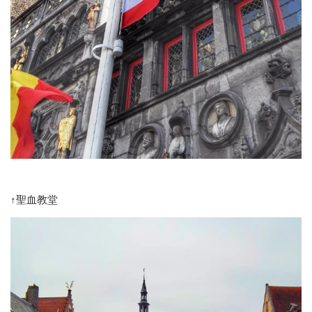
↑聖血教堂