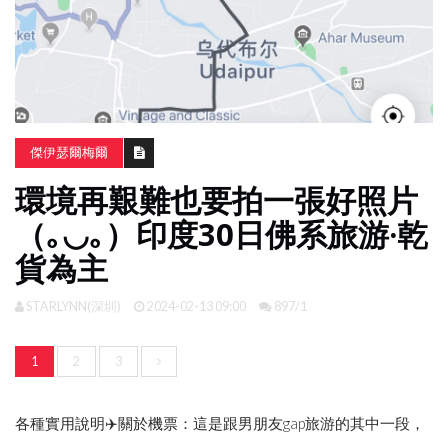
南
亞
日
韓
旅
傑伊瑟爾梅爾
遊
環境再艱難也要拍一張好照片
攻
略
（｡Ӧ◡Ӧ｡）印度30日佛系旅游·乾
貨為主
體
驗
STARLYNN(深圳)
2024-02-13 09:00
897/1
照
片
換
1
2
3
臉
各種實用說明✈️關於機票：這是跟男朋友gap旅游的其中一段，