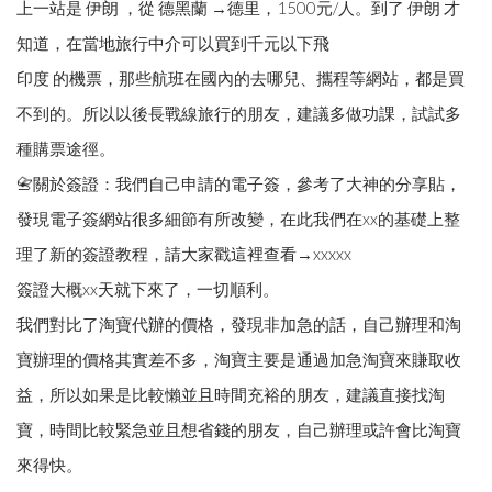
上一站是 伊朗 ，從 德黑蘭 →德里，1500元/人。到了 伊朗 才
知道，在當地旅行中介可以買到千元以下飛
印度 的機票，那些航班在國內的去哪兒、攜程等網站，都是買
不到的。所以以後長戰線旅行的朋友，建議多做功課，試試多
種購票途徑。
📇關於簽證：我們自己申請的電子簽，參考了大神的分享貼，
發現電子簽網站很多細節有所改變，在此我們在xx的基礎上整
理了新的簽證教程，請大家戳這裡查看→xxxxx
簽證大概xx天就下來了，一切順利。
我們對比了淘寶代辦的價格，發現非加急的話，自己辦理和淘
寶辦理的價格其實差不多，淘寶主要是通過加急淘寶來賺取收
益，所以如果是比較懶並且時間充裕的朋友，建議直接找淘
寶，時間比較緊急並且想省錢的朋友，自己辦理或許會比淘寶
來得快。