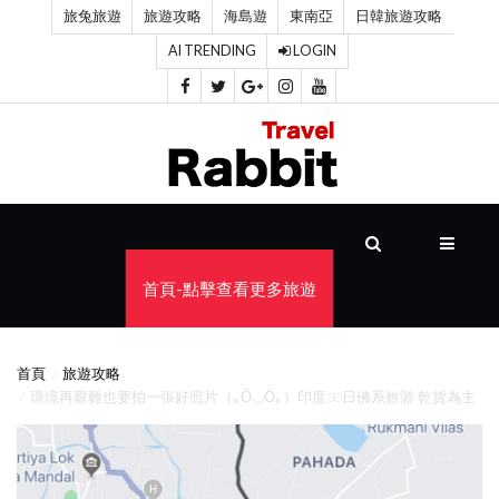
旅兔旅遊
旅遊攻略
海島遊
東南亞
日韓旅遊攻略
AI TRENDING
LOGIN
首
頁
旅
遊
攻
首頁-點擊查看更多旅遊
略
海
首頁
旅遊攻略
島
環境再艱難也要拍一張好照片（｡Ӧ◡Ӧ｡）印度30日佛系旅游·乾貨為主
遊
東