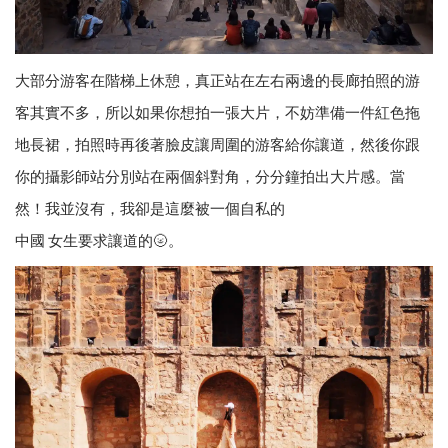
大部分游客在階梯上休憩，真正站在左右兩邊的長廊拍照的游
客其實不多，所以如果你想拍一張大片，不妨準備一件紅色拖
地長裙，拍照時再後著臉皮讓周圍的游客給你讓道，然後你跟
你的攝影師站分別站在兩個斜對角，分分鐘拍出大片感。當
然！我並沒有，我卻是這麼被一個自私的
中國 女生要求讓道的🌝。