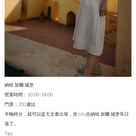
納哈 加爾 城堡
營業時間：10:00-18:00
門票：200盧比
半晚時分，就可以從天文臺出發，坐tutu去納哈 加爾 城堡等日
落了。
Tips: