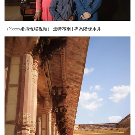
（Xxxxx婚禮現場視頻） 焦特布爾 | 專為階梯水井