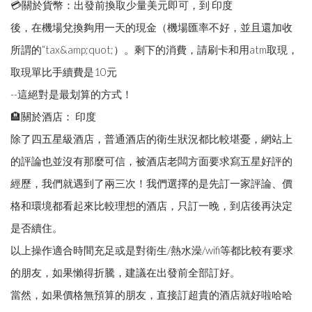
💳關於貨幣：出發前換取少量美元即可，到 印度
後，在機場兌換夠用一天的現金（機場匯率不好，並且還加收
所謂的“tax&amp;quot;）。剩下的消費，請刷卡和用atm取現，
取現單比手續費是10元
--這絕對是最划算的方式！
🏨關於酒店： 印度
除了四五星級酒店，普通酒店的衛生狀況都比較堪憂，網站上
的評論也並沒有那麼可信，被酒店老闆方面要求寫五星好評的
經歷，我們就遇到了兩三次！我們選擇的是先訂一家評論、價
格和環境都看起來比較理想的酒店，只訂一晚，到店後再決定
是否續住。
以上操作適合時間充足或是對衛生/熱水澡/wifi等都比較有要求
的朋友，如果懶得折騰，建議在出發前全部訂好。
當然，如果價格無預算的朋友，直接訂超貴的酒店就好啦哈哈