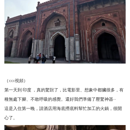
（xxx視頻）
第一天到 印度 ，真的驚獃了，比電影里、想象中都臟很多，有
種無處下腳、不敢呼吸的感覺。還好我們準備了壓驚神器--
這是入住第一晚，請酒店用海底撈底料幫忙加工的火鍋，很開
心了。