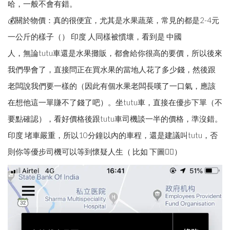
哈，一般不會有錯。
💰關於物價：真的很便宜，尤其是水果蔬菜，常見的都是2-4元
一公斤的樣子（） 印度 人同樣被慣壞，看到是 中國
人，無論tutu車還是水果攤販，都會給你很高的要價，所以後來
我們學會了，直接問正在買水果的當地人花了多少錢，然後跟
老闆說我們要一樣的（因此有個水果老闆長嘆了一口氣，應該
在想他這一單賺不了錢了吧）。坐tutu車，直接在優步下單（不
要點確認），看好價格後跟tutu車司機談一半的價格，準沒錯。
印度 堵車嚴重，所以10分鐘以內的車程，還是建議叫tutu，否
則你等優步司機可以等到懷疑人生（ 比如 下圖👇🏻）