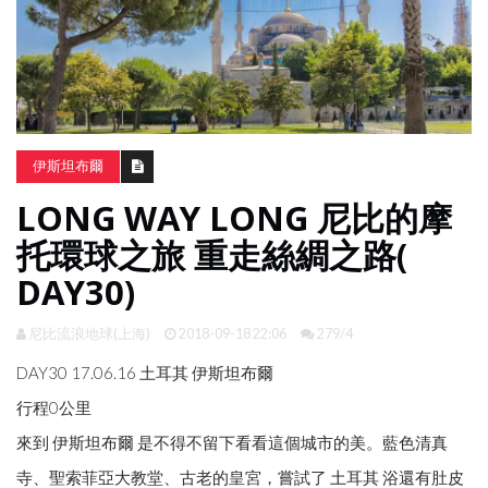
南
亞
日
韓
旅
伊斯坦布爾
遊
LONG WAY LONG 尼比的摩
攻
略
托環球之旅 重走絲綢之路(
DAY30)
體
驗
尼比流浪地球(上海)
2018-09-18 22:06
279/4
照
片
DAY30 17.06.16 土耳其 伊斯坦布爾
換
行程0公里
臉
來到 伊斯坦布爾 是不得不留下看看這個城市的美。藍色清真
寺、聖索菲亞大教堂、古老的皇宮，嘗試了 土耳其 浴還有肚皮