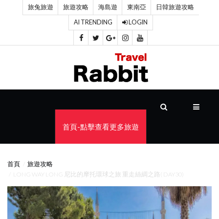
旅兔旅遊
旅遊攻略
海島遊
東南亞
日韓旅遊攻略
AI TRENDING
LOGIN
首
頁
旅
遊
攻
首頁-點擊查看更多旅遊
略
海
首頁
旅遊攻略
島
LONG WAY LONG 尼比的摩托環球之旅 重走絲綢之路( DAY30)
遊
東