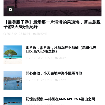
【最美親子游】最愛那一片清澈的果凍海，普吉島親
子游8天5晚全紀錄
2018-04-28 16:44
6845/41
那片藍，那片海，只願沉醉不願醒（馬爾代夫
LUX 島7天5晚之旅）
2019-03-20 16:23
903/6
開心度假，小天在地中海小國馬耳他
2018-11-26 13:30
279/4
記憶的裂痕 —徘徊在ANNAPURNA群山之間