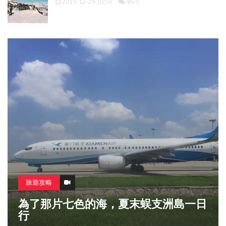
2019-12-26 10:58
46/0
旅遊攻略
為了那片七色的海，夏末蜈支洲島一日
行