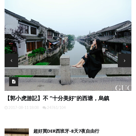
緬甸微笑國度自由行（防坑）熱氣球佛塔😎最實用攻
略😎內附仰光機場行李寄存詳情
2020-01-25 10:27
33/0
超好買DER西班牙-8天7夜自由行