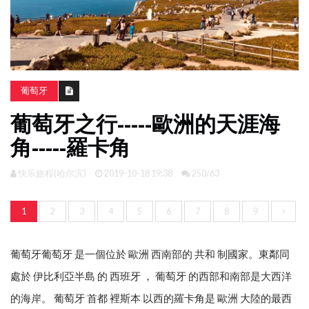
南
亞
日
韓
葡萄牙
旅
葡萄牙之行-----歐洲的天涯海
遊
攻
角-----羅卡角
略
快乐旅程(哈尔滨)
2019-10-18 19:38
250/63
體
驗
1
2
3
4
5
6
7
8
9
照
片
換
葡萄牙葡萄牙 是一個位於 歐洲 西南部的 共和 制國家。東鄰同
臉
處於 伊比利亞半島 的 西班牙 ， 葡萄牙 的西部和南部是大西洋
的海岸。 葡萄牙 首都 裡斯本 以西的羅卡角是 歐洲 大陸的最西