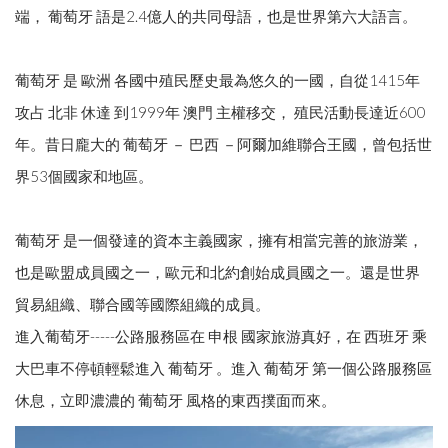
端， 葡萄牙 語是2.4億人的共同母語，也是世界第六大語言。
葡萄牙 是 歐洲 各國中殖民歷史最為悠久的一國，自從1415年
攻占 北非 休達 到1999年 澳門 主權移交， 殖民活動長達近600
年。昔日龐大的 葡萄牙 － 巴西 －阿爾加維聯合王國，曾包括世
界53個國家和地區。
葡萄牙 是一個發達的資本主義國家，擁有相當完善的旅游業，
也是歐盟成員國之一，歐元和北約創始成員國之一。還是世界
貿易組織、聯合國等國際組織的成員。
進入葡萄牙-----公路服務區在 申根 國家旅游真好，在 西班牙 乘
大巴車不停頓輕鬆進入 葡萄牙 。進入 葡萄牙 第一個公路服務區
休息，立即濃濃的 葡萄牙 風格的東西撲面而來。