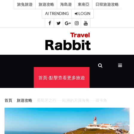
旅兔旅遊
旅遊攻略
海島遊
東南亞
日韓旅遊攻略
AI TRENDING
LOGIN
首
頁
旅
遊
攻
首頁-點擊查看更多旅遊
略
海
首頁
旅遊攻略
葡萄牙之行-----歐洲的天涯海角-----羅卡角
島
遊
東