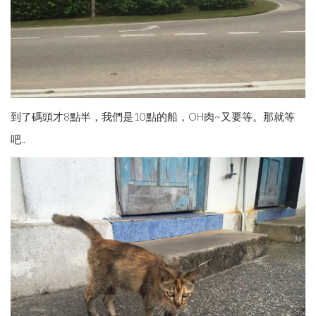
到了碼頭才8點半，我們是10點的船，OH肉~又要等。那就等
吧..