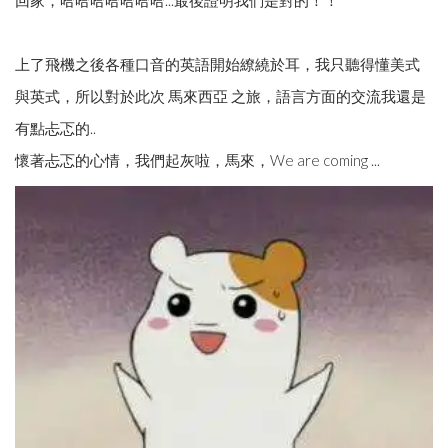
上了飛機之後各種口音的英語開始繚繞於耳，我只聽得懂美式
與英式，所以對於此次 馬來西亞 之旅，語言方面的交流我還是
有點忐忑的..
懷著忐忑的心情，我們起灰啦，馬來，We are coming ...