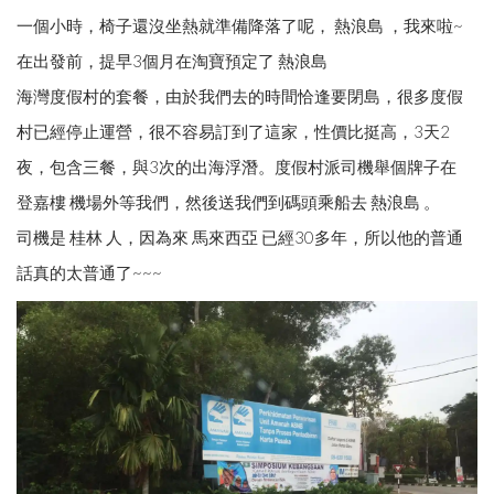
一個小時，椅子還沒坐熱就準備降落了呢， 熱浪島 ，我來啦~
在出發前，提早3個月在淘寶預定了 熱浪島
海灣度假村的套餐，由於我們去的時間恰逢要閉島，很多度假
村已經停止運營，很不容易訂到了這家，性價比挺高，3天2
夜，包含三餐，與3次的出海浮潛。度假村派司機舉個牌子在
登嘉樓 機場外等我們，然後送我們到碼頭乘船去 熱浪島 。
司機是 桂林 人，因為來 馬來西亞 已經30多年，所以他的普通
話真的太普通了~~~