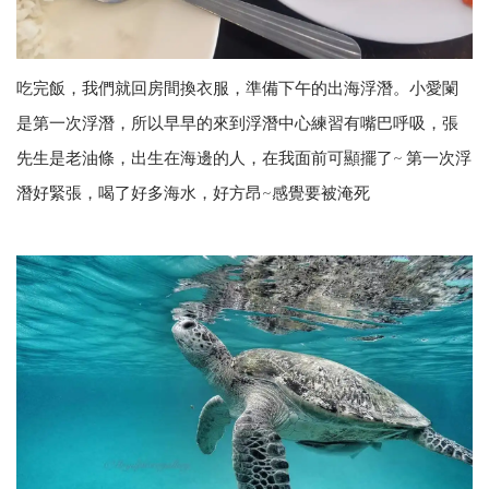
吃完飯，我們就回房間換衣服，準備下午的出海浮潛。小愛闌
是第一次浮潛，所以早早的來到浮潛中心練習有嘴巴呼吸，張
先生是老油條，出生在海邊的人，在我面前可顯擺了~ 第一次浮
潛好緊張，喝了好多海水，好方昂~感覺要被淹死