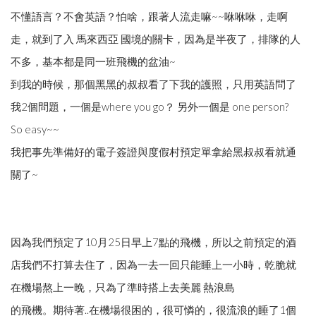
不懂語言？不會英語？怕啥，跟著人流走嘛~~咻咻咻，走啊
走，就到了入 馬來西亞 國境的關卡，因為是半夜了，排隊的人
不多，基本都是同一班飛機的盆油~
到我的時候，那個黑黑的叔叔看了下我的護照，只用英語問了
我2個問題，一個是where you go？ 另外一個是 one person?
So easy~~
我把事先準備好的電子簽證與度假村預定單拿給黑叔叔看就通
關了~
因為我們預定了10月25日早上7點的飛機，所以之前預定的酒
店我們不打算去住了，因為一去一回只能睡上一小時，乾脆就
在機場熬上一晚，只為了準時搭上去美麗 熱浪島
的飛機。期待著..在機場很困的，很可憐的，很流浪的睡了1個