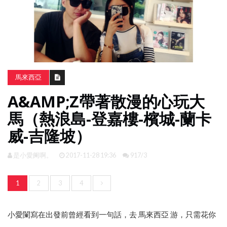
南
亞
日
韓
旅
馬來西亞
遊
A&AMP;Z帶著散漫的心玩大
攻
略
馬（熱浪島-登嘉樓-檳城-蘭卡
威-吉隆坡）
體
驗
是小愛阑啊。
2017-11-28 19:36
917/3
照
片
換
1
2
3
4
臉
小愛闌寫在出發前曾經看到一句話，去 馬來西亞 游，只需花你