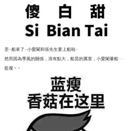
歪~船來了~小愛闌和張先生要上船啦~
然而因為季風的關係，浪有點大，船晃的厲害，小愛闌暈船 - -
藍瘦 = =