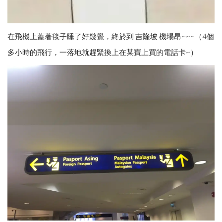
在飛機上蓋著毯子睡了好幾覺，終於到 吉隆坡 機場昂~~~（4個
多小時的飛行，一落地就趕緊換上在某寶上買的電話卡~）