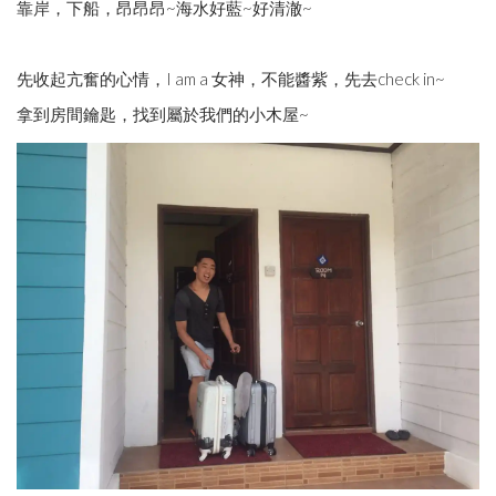
靠岸，下船，昂昂昂~海水好藍~好清澈~
先收起亢奮的心情，I am a 女神，不能醬紫，先去check in~
拿到房間鑰匙，找到屬於我們的小木屋~