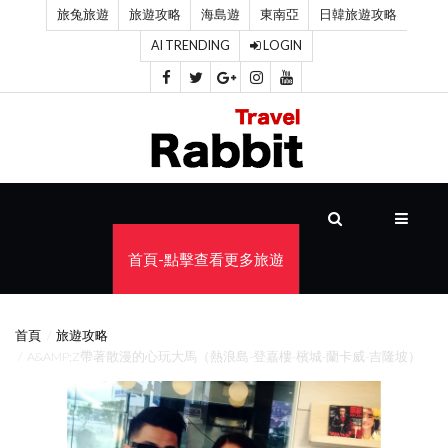
旅兔旅遊
旅遊攻略
海島遊
東南亞
日韓旅遊攻略
AI TRENDING
LOGIN
首
頁
旅
遊
攻
首頁-點擊查看更多旅遊
略
海
首頁
旅遊攻略
島
A&AMP;Z帶著散漫的心玩大馬（熱浪島-登嘉樓-檳城-蘭卡威-吉隆坡）
遊
東