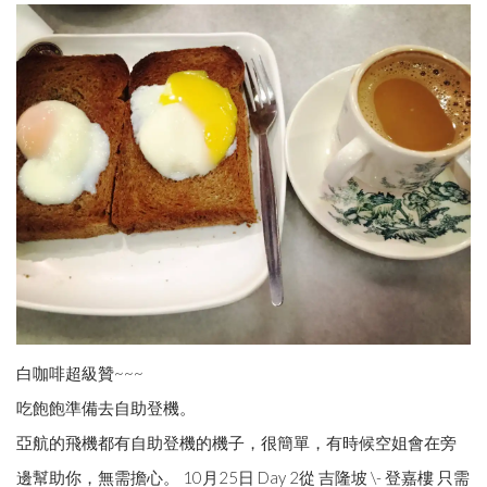
白咖啡超級贊~~~
吃飽飽準備去自助登機。
亞航的飛機都有自助登機的機子，很簡單，有時候空姐會在旁
邊幫助你，無需擔心。 10月25日 Day 2從 吉隆坡 \- 登嘉樓 只需