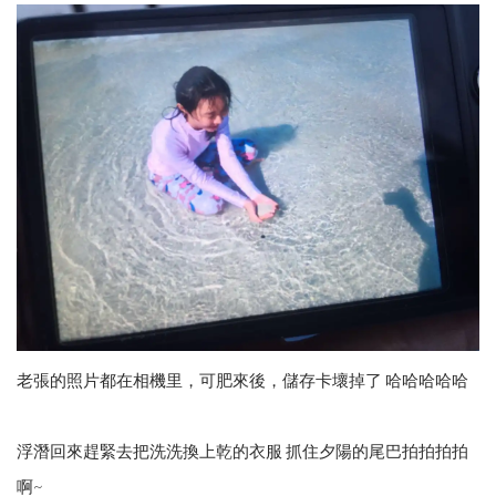
老張的照片都在相機里，可肥來後，儲存卡壞掉了 哈哈哈哈哈
浮潛回來趕緊去把洗洗換上乾的衣服 抓住夕陽的尾巴拍拍拍拍
啊~