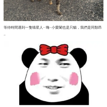
等待時間遇到一隻喵星人~ 嗨~小愛闌也是只貓，我們是同類昂
~