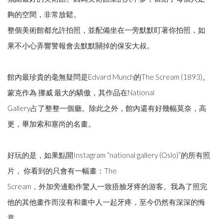
夠的空間，非常放鬆。
整個美術館都允許拍照，並配備坐在一旁默默盯著你拍照，如
果不小心弄響警報會去默默關掉的保安大叔。
館內最珍貴的毫無疑問是Edvard Munch的The Scream (1893)。
蒙克作為 挪威 最大的驕傲，其作品在National
Gallery占了整整一個廳。除此之外，館內還有好幾幅莫奈，高
更，畢加索和塞尚的名畫。
好玩的是，如果點開Instagram “national gallery (Oslo)”的所有照
片， 你看到的只會有一幅畫：The
Scream，外加旁邊動作驚人一致捂臉牙疼的游客。我為了照完
他的其他畫作而沒有和畫中人一起牙疼，至今仍然有深深的悔
意。