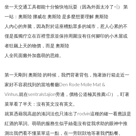
坐一天交通工具都能十分愉快地玩耍（因為外面太冷了=[） 第
一站：奧斯陸 挪威在 奧斯陸 是多麼想要理解 奧斯陸
人內心的奔騰，因為對於這座槽點眾多的城市，惹人心累的不
僅是孤獨佇立在百裡雪原並保持周圍沒有任何腳印的小木屋或
者狂飆上天的物價，而是 奧斯陸
人全民面癱外加蠢萌的思維。
第一天剛到 奧斯陸 的時候，我們背著背包，拖著旅行箱走近一
家好不容易找到的當地餐廳Den Rode Molle Mat &
Vinhus,就在sentralstajion旁邊，價格公道極其推薦xD），盯著
菜單看了半天：沒有英文沒有英文。
就算憑藉我高超的湊詞法也只湊出了rodvin這種的確一看應該是
紅酒的單詞。萌萌的服務生似乎絲毫沒有從我求助的眼神中推
測出我們看不懂菜單這一點，在一旁獃獃地等著我們點餐。