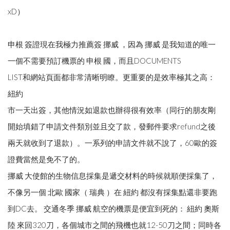
xD）
申根 簽證現在我極力推薦簽 挪威 ，因為 挪威 是我知道的唯一
一個不需要預訂機票的 申根 國，而且DOCUMENTS
LIST和網站頁面都非常清晰明瞭。更重要的是效率極其之高：
紐約
市一天出簽，其他情況如退款也辦得很有效率（同行的朋友剛
開始填錯了申請文件類別並且交了款，發郵件要求refund之後
兩天就收到了退款）。一系列的申請文件就不說了，60歐的簽
證費當然是免不了的。
挪威 大使館的生物信息採集是遞交材料的時候就順便採集了，
不像另一個 北歐 國家（ 瑞典 ）在 紐約 都沒有採集點還非要跑
到DC去。 交通冬季 挪威 航空的機票是便宜到死的： 紐約 奧斯
陸 來回320刀，各個城市之間的飛機也就12-50刀之間；同時各