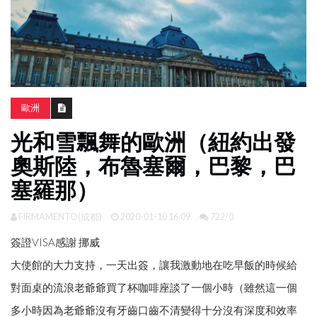
南
亞
日
韓
旅
歐洲
遊
光和雪飄舞的歐洲（紐約出發
攻
略
奧斯陸，布魯塞爾，巴黎，巴
塞羅那）
體
驗
FIRMAMENTO(成都)
2020-01-10 16:09
722/0
照
片
簽證VISA感謝 挪威
換
大使館的大力支持，一天出簽，讓我激動地在吃早飯的時候給
臉
對面桌的流浪老爺爺買了杯咖啡座談了一個小時（雖然這一個
多小時因為老爺爺沒有牙齒口齒不清變得十分沒有深度和效率