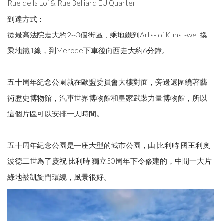
Rue de la Loi & Rue Belliard EU Quarter
到達方式：
從最高法院走大約2--3個街區，乘地鐵到Arts-loi Kunst-wet換
乘地鐵1線，到Merode下車後向西走大約6分鐘。
五十周年紀念公園就在歐盟委員會大樓對面，旁邊還圍繞著藝
術歷史博物館，汽車世界博物館和皇家武裝力量博物館，所以
這個片區可以安排一天時間。
五十周年紀念公園是一座大型的城市公園，由 比利時 國王利奧
波德二世為了慶祝 比利時 獨立50周年下令修建的，中間一大片
綠地被凱旋門環繞，風景很好。