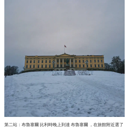
第二站：布魯塞爾 比利時晚上到達 布魯塞爾 ，在旅館附近選了