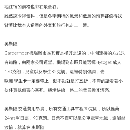
地住宿的價格也都在最低谷。
雖然說冷得發抖，但是冬季獨特的風景和低廉的預算都值得我
背著比我本人還重的外套和旅行包走上一遭。
奧斯陸
Gardermoen機場離市區其實是極其之遠的，中間連接的方式只
有鐵路，由兩家公司運營。機場到市區只能選擇Flytoget,成人
170克朗，兒童以及學生85克朗。這裡特別強調，去
歐洲 學生卡一定要帶上，動不動就是打五折，不帶的話看著小
伙伴買低價票心塞死。機場快線一路上的雪景極其漂亮。
奧斯陸 交通費用昂貴，所有交通工具單程30克朗，所以推薦
24hrs單日票，90克朗。日票不僅可以坐公車電車地鐵，還能坐
渡輪，就算在 奧斯陸