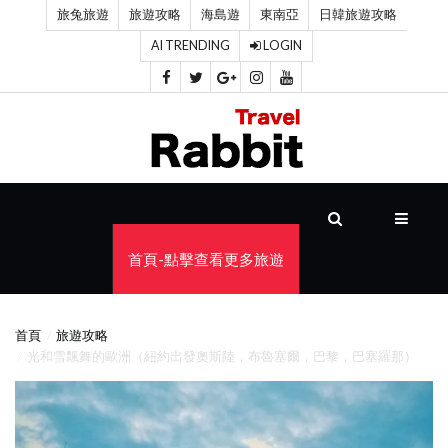
旅兔旅遊
旅遊攻略
海島遊
東南亞
日韓旅遊攻略
AI TRENDING
LOGIN
首
頁
旅
遊
攻
首頁-點擊查看更多旅遊
略
海
首頁
旅遊攻略
島
光和雪飄舞的歐洲（紐約出發奧斯陸，布魯塞爾，巴黎，巴塞羅那）
遊
東