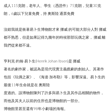
成人115克朗，老年人、學生（憑證件）75克朗，兒童30克
朗，6歲以下兒童免費，持 奧斯陸 通票免費
沒錯我就是衝著易卜生博物館才來 挪威 的可能大部分人對 挪威
都不熟悉，但是如果記得九幾年的時候那部玩偶之家， 挪威 離
我們從來都不遠。
亨利克·約翰·易卜生(Henrik Johan Ibsen)是 挪威
著名的劇作家，被認為是現代現實主義戲劇的創始人。其著作
包括《玩偶之家》、《海達·加布勒》等，影響深遠。易卜生的
最後11年生命就是在 奧斯陸
度過的。該博物館陳列了許多與易卜生及其作品相關的物件，
而他及其夫人以前的住所也是博物館的一部分。
博物館里甚至還有98年小劇場的海報。