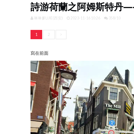
詩游荷蘭之阿姆斯特丹—
琳琳爹LIJIE(西安)
2023-11-16 10:26
358/10
1
2
寫在前面
旅遊攻略
2019.1.29，開啟複活節島
式第一日：祭祀村、火山湖
記&AMP;攻略
個都不能少🤓，下。