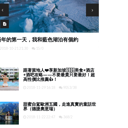
馬爾代夫義工
新年的第一天，我和藍色湖泊有個約
好的禮物
2018-10-21 21:30
15/0
2019-12-25 00:
跟著當地人❤️享新加坡🇸🇬美食+酒店
+酒吧攻略——不要最貴只要最好！超
高性價比推薦👍！
2018-11-29 16:18
9053/38
甜蜜自駕歐洲五國，走進真實的童話世
界（德捷奧意瑞）
2018-11-22 22:47
368/2