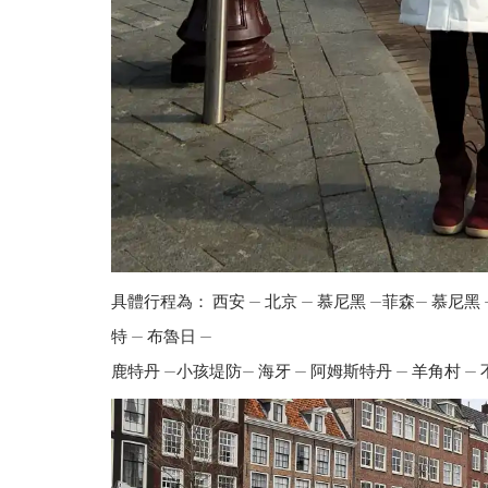
具體行程為： 西安 — 北京 — 慕尼黑 —菲森— 慕尼黑 —
特 — 布魯日 —
鹿特丹 —小孩堤防— 海牙 — 阿姆斯特丹 — 羊角村 — 不萊