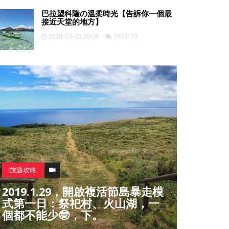
巴拉望科隆の溫柔時光【告訴你一個最
接近天堂的地方】
2018-03-31 20:09
7904/73
旅遊攻略
2019.1.29，開啟複活節島暴走模
旅遊攻略
式第一日：祭祀村、火山湖，一
個都不能少🤓，下。
巴哈馬五