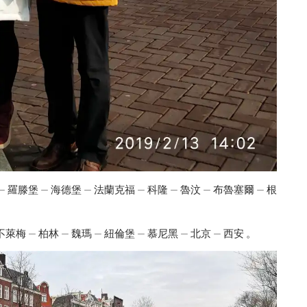
 羅滕堡 — 海德堡 — 法蘭克福 — 科隆 — 魯汶 — 布魯塞爾 — 根
梅 — 柏林 — 魏瑪 — 紐倫堡 — 慕尼黑 — 北京 — 西安 。