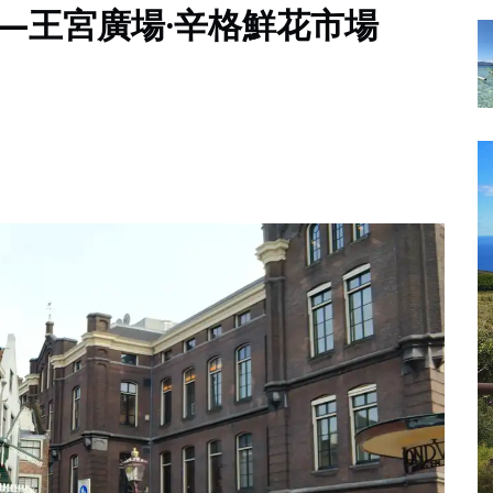
—王宮廣場·辛格鮮花市場
暴走模
旅遊攻略
，一
巴哈馬五天四晚 游記&AMP;攻略