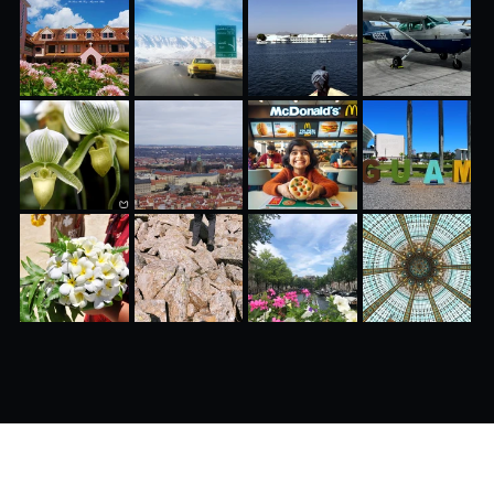
旅遊攻略
海島遊
ADVERTISEMENT
PRIVACY
Copyright ©
2026 All rights reserved
旅兔旅遊
travel-