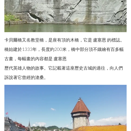
卡貝爾橋又名教堂橋，是座有頂的木橋，它是 盧塞恩 的標誌。
橋始建於1333年，長度約200米，橋中部分頂不鑲繪有百多幅
古畫，每幅畫的內容都是 盧塞恩
歷代英雄人物的故事。它記載著這座歷史古城的過往，向人們
訴說著它曾經的滄桑。