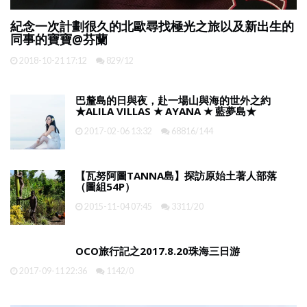
的
用腳步追尋文明——古舊緬甸老時光
2019-01-21 17:52
2616/131
巴釐島的日與夜，赴一場山與海的世外之約
★ALILA VILLAS ★ AYANA ★ 藍夢島★
2017-02-06 13:32
68816/144
【瓦努阿圖TANNA島】探訪原始土著人部落
（圖組54P）
2015-11-04 07:45
3311/20
OCO旅行記之2017.8.20珠海三日游
2017-09-11 22:36
1142/0