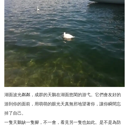
湖面波光粼粼，成群的天鵝在湖面悠閑的游弋。它們會友好的
游到你的面前，用萌萌的眼光天真無邪地望著你，讓你瞬間忘
掉了自己。
一隻天鵝缺一隻腳，不一會，看見另一隻也如此。是不是為防