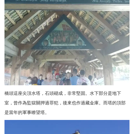
橋頭這座尖頂水塔，石頭砌成，非常堅固。水下部分是地下
室，曾作為監獄關押過罪犯，後來也作過藏金庫。而塔的頂部
是當年的軍事瞭望塔。