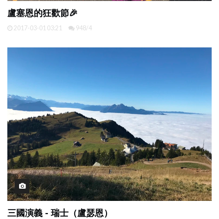
盧塞恩的狂歡節🎉
2017-03-01 03:21
948/4
三國演義 - 瑞士（盧瑟恩）