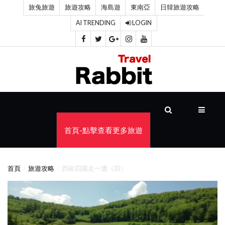
旅兔旅遊
旅遊攻略
海島遊
東南亞
日韓旅遊攻略
AI TRENDING
LOGIN
首
頁
旅
遊
攻
首頁-點擊查看更多旅遊
略
海
首頁
旅遊攻略
西歐四國走一遭（四）
島
遊
東