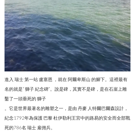
進入 瑞士 第一站 盧塞恩 ，就在 阿爾卑斯山 的腳下。這裡最有
名的就是“ 獅子 紀念碑”。說是碑，其實不是碑，是在石崖上雕
鑿了一頭垂死的 獅子
。它是世界最著名的雕塑之一，是由 丹麥 人特爾巴爾森設計，
紀念1792年為保護 巴黎 杜伊勒利王宮中的路易的安全而全部戰
死的786名 瑞士 雇佣兵。