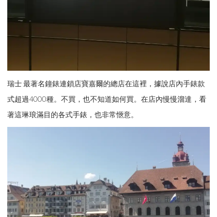
瑞士 最著名鐘錶連鎖店寶嘉爾的總店在這裡，據說店內手錶款
式超過4000種。不買，也不知道如何買。在店內慢慢溜達，看
著這琳琅滿目的各式手錶，也非常愜意。