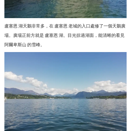
盧塞恩 湖天鵝非常多，在 盧塞恩 老城的入口處修了一個天鵝廣
場。廣場正前方就是 盧塞恩 湖。目光掠過湖面，能清晰的看見
阿爾卑斯山 的雪峰。