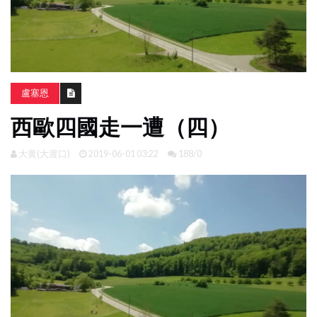
南
亞
日
韓
盧塞恩
旅
西歐四國走一遭（四）
遊
攻
略
大黄(大渡口)
2019-06-01 03:22
188/0
體
驗
照
片
換
臉