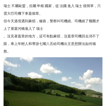
瑞士 不屬歐盟，但屬 申根 國家，從 法國 進入 瑞士 很簡單，只
需大巴司機下車蓋個章。
但今天過境遇到麻煩，修路，警察叫司機繞。司機繞了幾圈才
上了萊茵河橋進入了 瑞士
。沒見著蓋章的地方，這可有點麻煩，沒蓋章司機回去消不了
賬，車上年輕人和導游七嘴八舌給司機出主意想辦法如何補
救。