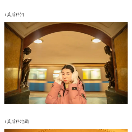
↑莫斯科河
↑莫斯科地鐵