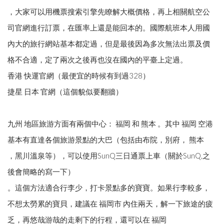
，大家可以用機票搜索引擎先瞭解大概價格，再上相關航空公
司官網進行訂票，在匯率上還是能回本的。國際航班本人用國
內大的旅行網站基本都定過，但是最後因為多次無法出票及價
格不合適，定了兩次之後再也沒在國內的平臺上定過。
香港 快運官網（最便宜的時候有到過328）
捷星 日本 官網（這個貌似要翻牆）
九州 地區旅游方面有兩個中心： 福岡 和 熊本 。其中 福岡 空港
基本有直達各個旅游景點的大巴（包括由布院，別府， 熊本
，黑川溫泉等），可以使用SunQ三日通票上車（關於SunQ,之
後會簡略的寫一下）
。這個方法適合行李少，打卡景點多的寶寶。如果行李較多，
不想太勞累的寶貝，建議在 福岡市 內住兩天，解一下旅途的疲
乏，再悠哉游哉的走剩下的行程，還可以在 福岡