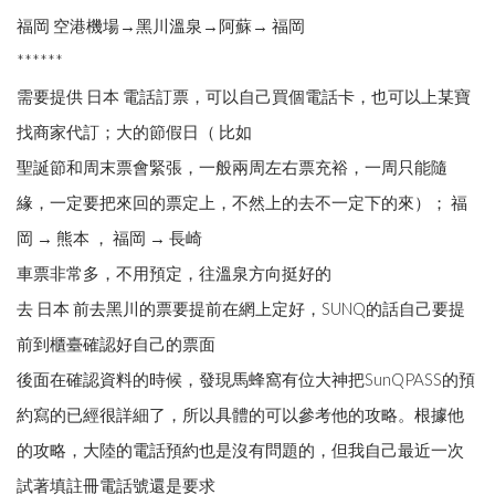
福岡 空港機場→黑川溫泉→阿蘇→ 福岡
******
需要提供 日本 電話訂票，可以自己買個電話卡，也可以上某寶
找商家代訂；大的節假日（ 比如
聖誕節和周末票會緊張，一般兩周左右票充裕，一周只能隨
緣，一定要把來回的票定上，不然上的去不一定下的來）； 福
岡 → 熊本 ， 福岡 → 長崎
車票非常多，不用預定，往溫泉方向挺好的
去 日本 前去黑川的票要提前在網上定好，SUNQ的話自己要提
前到櫃臺確認好自己的票面
後面在確認資料的時候，發現馬蜂窩有位大神把SunQPASS的預
約寫的已經很詳細了，所以具體的可以參考他的攻略。根據他
的攻略，大陸的電話預約也是沒有問題的，但我自己最近一次
試著填註冊電話號還是要求