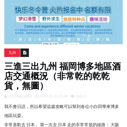
南
亞
日
韓
旅
遊
九州
攻
略
三進三出九州 福岡博多地區酒
店交通概況（非常乾的乾乾
體
貨，無圖）
驗
照
片
CCCANE(深圳)
2019-01-15 15:44
1062/0
換
我不會日語，所以希望這篇攻略可以幫到各位小白同學來博多
臉
地區玩耍。
非常喜歡去 日本 。第一次去 日本 走的非常常規的線路： 大阪