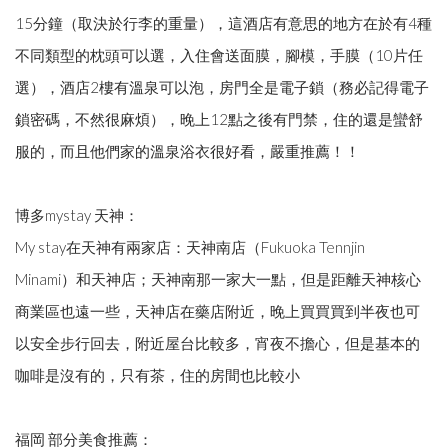
15分鐘（取決於行李的重量），這酒店有意思的地方在於有4種
不同類型的枕頭可以選，入住會送面膜，腳模，手膜（10片任
選），酒店2樓有溫泉可以泡，房門全是電子鎖（務必記得電子
鎖密碼，不然很麻煩），晚上12點之後有門禁，住的還是蠻舒
服的，而且他們家的溫泉浴衣很好看，嚴重推薦！！
博多mystay 天神：
My stay在天神有兩家店：天神南店（Fukuoka Tennjin
Minami）和天神店；天神南那一家大一點，但是距離天神核心
商業區也遠一些，天神店在藥店附近，晚上買買買到半夜也可
以安全步行回去，附近屋台比較多，宵夜不擔心，但是基本的
咖啡是沒有的，只有茶，住的房間也比較小
福岡 部分美食推薦：