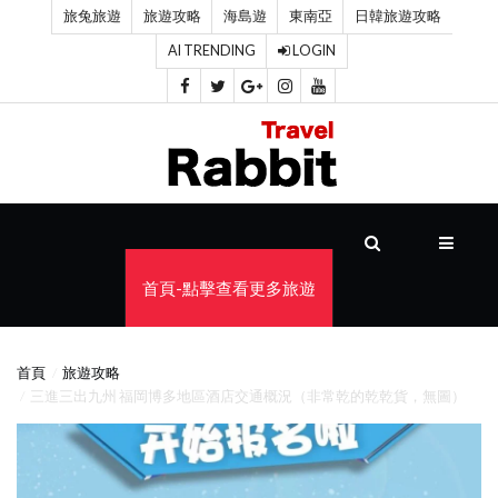
旅兔旅遊
旅遊攻略
海島遊
東南亞
日韓旅遊攻略
AI TRENDING
LOGIN
首
頁
旅
遊
攻
首頁-點擊查看更多旅遊
略
海
首頁
旅遊攻略
島
三進三出九州 福岡博多地區酒店交通概況（非常乾的乾乾貨，無圖）
遊
東