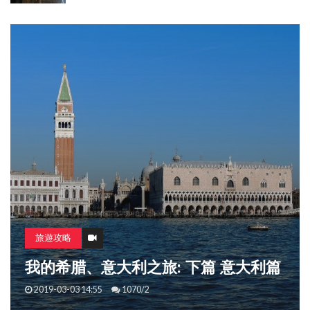
旅遊攻略
一意孤行｜背包客（35）出新花樣總逢
時@陶瓷
2019-03-28 10:44
2062/0