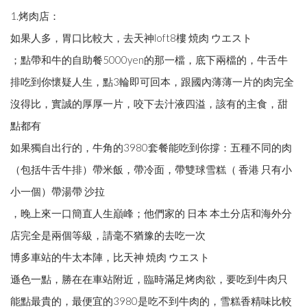
1.烤肉店：
如果人多，胃口比較大，去天神loft8樓 焼肉 ウエスト
；點帶和牛的自助餐5000yen的那一檔，底下兩檔的，牛舌牛
排吃到你懷疑人生，點3輪即可回本，跟國內薄薄一片的肉完全
沒得比，實誠的厚厚一片，咬下去汁液四溢，該有的主食，甜
點都有
如果獨自出行的，牛角的3980套餐能吃到你撐：五種不同的肉
（包括牛舌牛排）帶米飯，帶冷面，帶雙球雪糕（ 香港 只有小
小一個）帶湯帶 沙拉
，晚上來一口簡直人生巔峰；他們家的 日本 本土分店和海外分
店完全是兩個等級，請毫不猶豫的去吃一次
博多車站的牛太本陣，比天神 焼肉 ウエスト
遜色一點，勝在在車站附近，臨時滿足烤肉欲，要吃到牛肉只
能點最貴的，最便宜的3980是吃不到牛肉的，雪糕香精味比較