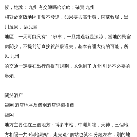
候，她說： 九州 有交通嗎哈哈哈；確實 九州
相對於京阪地區非常不發達，如果要去高千穗，阿蘇牧場，黑
川溫泉， 鹿兒島
地區，一天可能只有2-4班車，一旦錯過就是涼涼，當地的民宿
房間少，不提前訂直接貿然殺過去，基本有睡大街的可能，所
以 九州
的交通一定要在出行前提前規劃，以免到了 九州 引起不必要的
麻煩。
關於酒店
福岡 酒店地區及個別酒店評價推薦
福岡
地方主要住在三個地方：博多車站，中洲川端，天神，三個地
方相隔一共4個地鐵站，走完這4個站也就30分鐘左右；別的地