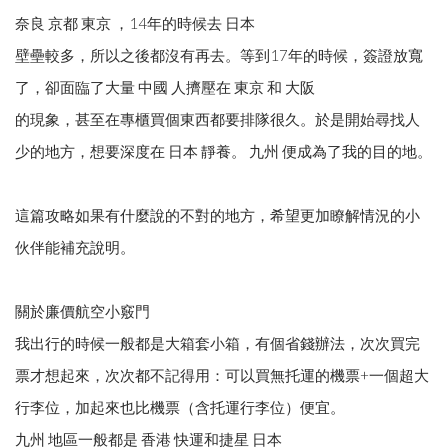
奈良 京都 東京 ，14年的時候去 日本
壁壘較多，所以之後都沒有再去。等到17年的時候，簽證放寬
了，卻面臨了大量 中國 人擠壓在 東京 和 大阪
的現象，甚至在專櫃買個東西都要排隊很久。於是開始尋找人
少的地方，想要深度在 日本 靜養。 九州 便成為了我的目的地。
這篇攻略如果有什麼說的不對的地方，希望更加瞭解情況的小
伙伴能補充說明。
關於廉價航空小竅門
我出行的時候一般都是大箱套小箱，有個省錢辦法，次次買完
票才想起來，次次都不記得用：可以買無托運的機票+一個超大
行李位，加起來也比機票（含托運行李位）便宜。
九州 地區一般都是 香港 快運和捷星 日本