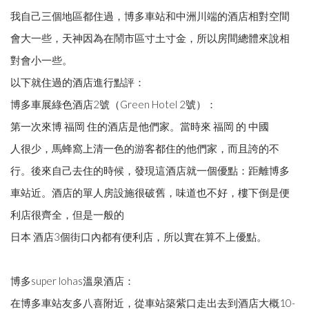
我自己三個地區都住過，博多車站和中洲川端的酒店相對空間
會大一些，天神因為在鬧市區寸土寸金，所以房間總體來說相
對會小一些。
以下就住過的酒店進行點評：
博多車展綠色酒店2號（Green Hotel 2號）：
第一次來博 福岡 住的酒店是他們家。當時來 福岡 的 中國
人很少，馬蜂窩上清一色的游客都住的他們家，而且誇的不
行。後來自己去住的時候，發現這酒店就一個優點：距離博多
車站近。酒店的單人房設施很破舊，味道也不好，樓下倒是便
利店很齊全，但是一般的
日本 酒店3個街口內都有便利店，所以實在算不上優點。
博多super lohas溫泉酒店：
在博多車站友多八喜附近，從車站築紫口走出去到酒店大概10-