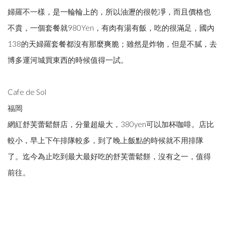
婦羅不一樣，是一輪輪上的，所以油瀝的很乾凈，而且價格也
不貴，一個套餐就980Yen，有肉有湯有飯，吃的很滿足，國內
138的天婦羅套餐都沒有那麼爽脆；雖然是炸物，但是不膩，去
博多運河城買東西的時候值得一試。
Cafe de Sol
福岡
網紅舒芙蕾鬆餅店，分量超級大，380yen可以加杯咖啡。店比
較小，早上下午排隊較多，到了晚上飯點的時候就不用排隊
了。迄今為止吃到最大最好吃的舒芙蕾鬆餅，沒有之一，值得
前往。