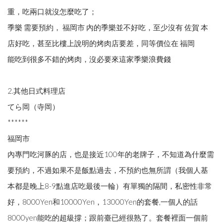
重，吃兩口就沒怎麼吃了；
季樂 需要預約， 福岡市 內的季樂並不好吃，至少沒有 佐賀 本
店好吃，甚至比樓上說明的烤肉店要差，同等價位在 福岡
能吃到很多不錯的烤肉，沒必要來這家季樂浪費錢
2.其他日式料理店
てら岡（寺岡）
******
福岡市
內專門吃河豚的店，也是接近100年的老牌子，不知道為什麼需
要預約，不過如果不是飯點過去，不預約也無所謂（我個人基
本都是晚上8-9點進店吃最後一輪）有單獨的隔間，私密性非常
好，8000Yen和10000Yen，13000Yen的套餐,一個人的話
8000yen能吃的超級撐；跟前臺已經很熟了。套餐裡面一個前