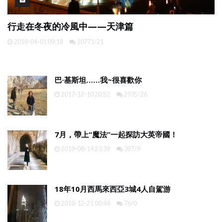
頭腦一熱就去浪！逃班+周末的馬來西亞熱浪島速
游，不止為了那杯“夏日麽麽茶”……
2019-06-28 21:17
810/5
巴·基斯坦……我~很喜歡你
2017-12-10 20:52
2935/26
7月，帶上“魔法”一起探訪大英帝國！
2019-08-14 23:39
397/9
18年10月西馬來西亞3城4人自駕游
2018-12-21 00:44
76/0