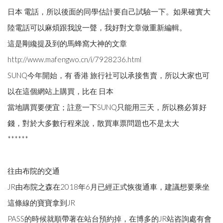
日本 電話，所以後面的同學估計要自己試驗一下。如果確實大
陸電話可以麻煩跟我說一聲，我好對文章做重新編輯。
這是剛纔提及到的馬蜂窩大神的文章
http://www.mafengwo.cn/i/7928236.html
SUNQ今年開始，有 香港 旅行社可以承接售賣，所以大家也可
以在這個網站上購買，比在 日本
當地購買要便宜；註意一下SUNQ只能用三天，所以務必算好
錢，對於大多數行程來說，散買車票問題也不是太大
******
往由布院的交通
JR由布院之森在2018年6月已經正式恢復通車，建議想要乘坐
這條線的寶寶拿到JR
PASS的時候就順帶著在站台預約掉，在博多的JR站咨詢處有會