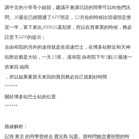
講中文的小哥哥小姐姐，建議不會講日語的同學可以向他們訊
問。JR最近已經開通了APP預定，12月份的時候比現場預定便
宜一半，算下來比JRPASS還划算，所以在買車票的時候，務必
註意下APP的提示；
去由布院的另外的途徑就是坐高速巴士，在博多站附近和天神
站附近都是大站，一天15班， 湯布院 由布院下午5點30最後一
班車回 福岡
，所以如果要當天來回的寶貝務必自己規劃好時間
******
關於博多站巴士站的位置
******
路線解析：
記得 東京 的同學曾經去 鹿兒島 玩耍。當時問她交通狀態的時