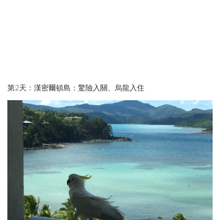
第2天：漢密爾頓島：驚險入關、烏龍入住