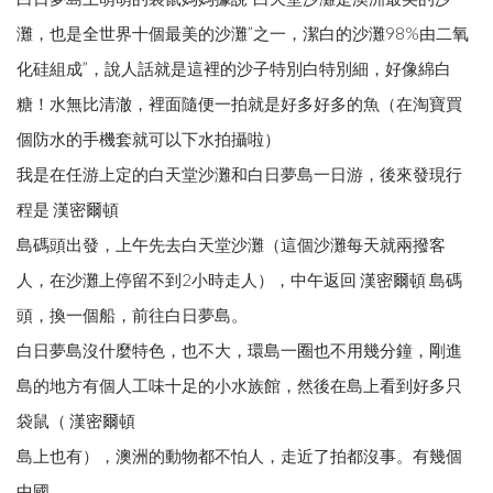
灘，也是全世界十個最美的沙灘”之一，潔白的沙灘98%由二氧
化硅組成”，說人話就是這裡的沙子特別白特別細，好像綿白
糖！水無比清澈，裡面隨便一拍就是好多好多的魚（在淘寶買
個防水的手機套就可以下水拍攝啦）
我是在任游上定的白天堂沙灘和白日夢島一日游，後來發現行
程是 漢密爾頓
島碼頭出發，上午先去白天堂沙灘（這個沙灘每天就兩撥客
人，在沙灘上停留不到2小時走人），中午返回 漢密爾頓 島碼
頭，換一個船，前往白日夢島。
白日夢島沒什麼特色，也不大，環島一圈也不用幾分鐘，剛進
島的地方有個人工味十足的小水族館，然後在島上看到好多只
袋鼠（ 漢密爾頓
島上也有），澳洲的動物都不怕人，走近了拍都沒事。有幾個
中國