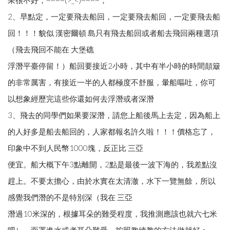
2、早點定，一定要飛去船回，一定要飛去船回，一定要飛去船
回！！！貌似 漢密爾頓 島只有飛去船回或者船去飛回兩種選項
（飛去飛回不能在 大堡礁
浮潛平臺停留！）船回要接近2小時，其中有半小時的時間顛簸
的非常厲害，有接近一半的人都極度不舒服，暈船嘔吐，你可
以想象經歷完這些你還如何去浮潛或者深潛
3、飛去的同學們如果要深潛，請您上船後馬上去定，因為船上
的人好多是船去船回的，人家都報名許久啦！！！價格忘了，
印象中不到人民幣1000塊，反正比 三亞
便宜。船大概下午3點離開，2點是最後一波下海的，我差點沒
趕上。不要太擔心，由於水實在太清澈，水下一覽無餘，所以
感覺我們潛的不是特別深（我在 三亞
潛過10米深的，根據耳朵的難受程度，我推測應該也就六七米
吧），面罩進水或者耳朵難受，按照教練教的方法做就好；