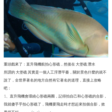
重頭戲來了：直升飛機航拍心形礁，然後在 大堡礁 潛水
所謂的 大堡礁 其實是一個人工浮潛平臺，關於景色什麼的就不
說了，全世界著名的地方自然有它著名的道理，直接上攻略
吧：
1、直升飛機會環繞心形礁兩圈，記得拍自己和心形礁的合影，
我就傻乎乎拍心形礁了，飛機要飛走時才想起來拍個合影，效
果很不好，~~~~(>_<)~~~~；