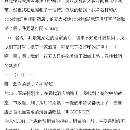
只是作為去黃金海岸的中轉站，所以沒有留太多時間逛這個城
市。然後我在這裡犯了一個特別低級的錯誤：我拿著打印的
booking訂單找到酒店，前臺大叔說booking顯示這個訂單已經取
消了啊，我趕緊打開booking
app，發現：我最開始定的這家酒店，後來不知道什麼原因，我
取消了訂單，換了一家酒店，可是忘了換打印的訂單！！！
啊，啊，啊，我們一行五人只好拖著箱子繼續上路，尋找我們
的新酒店
~~~~(>_<)~~~~
唯一欣慰的是， 布裡斯班
的CBD區域特別小，在尋找酒店的路上，我找到了傳說中的教
堂、市政廳。到了酒店特別累，一覺醒來發現都晚上了，去據
說是當地最著名的海鮮店吃飯（叫GEORGE'S
PARAGON，他家的龍蝦做的很好，蝦做的一般，主要是那蝦不