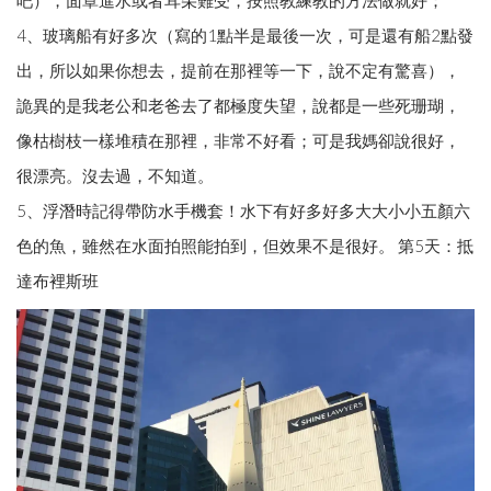
4、玻璃船有好多次（寫的1點半是最後一次，可是還有船2點發
出，所以如果你想去，提前在那裡等一下，說不定有驚喜），
詭異的是我老公和老爸去了都極度失望，說都是一些死珊瑚，
像枯樹枝一樣堆積在那裡，非常不好看；可是我媽卻說很好，
很漂亮。沒去過，不知道。
5、浮潛時記得帶防水手機套！水下有好多好多大大小小五顏六
色的魚，雖然在水面拍照能拍到，但效果不是很好。 第5天：抵
達布裡斯班