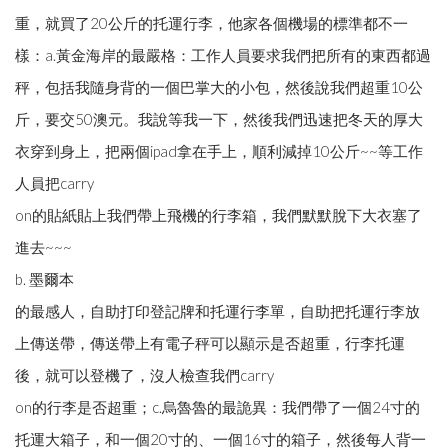
重，就買了20公斤的托運行李，他家各個機場的標準都不一
樣：a.黃金海岸的最嚴格：工作人員要求我們把所有的東西都過
秤，包括我隨身背的一個巴掌大的小包，然後說我們超重10公
斤，要交50澳元。我說等我一下，然後我們迅速把冬天的厚大
衣穿到身上，把兩個ipad拿在手上，順利減掉10公斤~~等工作
人員把carry
on的貼紙貼上我們帶上飛機的行李箱，我們默默脫下大衣塞了
進去~~~
b. 墨爾本
的最感人，自助打印登記牌和托運行李單，自助把托運行李放
上傳送帶，傳送帶上有電子秤可以顯示是否超重，行李托運
後，就可以登機了，沒人檢查我們carry
on的行李是否超重；c.烏魯魯的最詭異：我們帶了一個24寸的
托運大箱子，和一個20寸的、一個16寸的箱子，然後每人背一