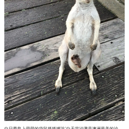
白日夢島上萌萌的袋鼠媽媽據說“白天堂沙灘是澳洲最美的沙