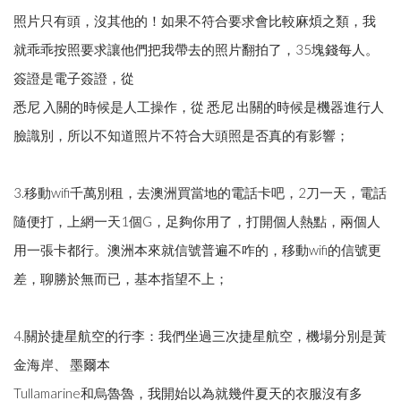
照片只有頭，沒其他的！如果不符合要求會比較麻煩之類，我
就乖乖按照要求讓他們把我帶去的照片翻拍了，35塊錢每人。
簽證是電子簽證，從
悉尼 入關的時候是人工操作，從 悉尼 出關的時候是機器進行人
臉識別，所以不知道照片不符合大頭照是否真的有影響；
3.移動wifi千萬別租，去澳洲買當地的電話卡吧，2刀一天，電話
隨便打，上網一天1個G，足夠你用了，打開個人熱點，兩個人
用一張卡都行。澳洲本來就信號普遍不咋的，移動wifi的信號更
差，聊勝於無而已，基本指望不上；
4.關於捷星航空的行李：我們坐過三次捷星航空，機場分別是黃
金海岸、 墨爾本
Tullamarine和烏魯魯，我開始以為就幾件夏天的衣服沒有多