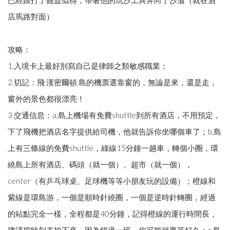
店馬路對面）
攻略：
1.入境卡上最好別寫自己是律師之類敏感職業；
2.切記：飛 漢密爾頓 島的機票選靠窗的，無論是來，還是走，
窗外的景色都很漂亮！
3.交通信息：a,島上機場有免費shuttle到所有酒店，不用預定，
下了飛機把酒店名字提供給司機，他就告訴你坐哪個車了；b,島
上有三條線的免費shuttle，綠線15分鐘一趟車，轉個小圈，環
繞島上所有酒店、碼頭（就一個）、超市（就一個），
center（有乒乓球桌、足球機等等小朋友玩的設備）；橙線和
紫線是環島游，一個是順時針繞圈，一個是逆時針轉圈，經過
的站點完全一樣，全程都是40分鐘，記得橙線的運行時間長，
建議把時刻表拍下來，因為錯過一班，你可能就要等好久；c,島