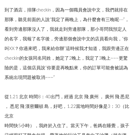
到了酒店，排隊checkin，因為一個職員會說中文，我們就排在
那隊，聽見前面的人說“我定了兩晚上，為什麼會有三晚呢---”，
看到旁邊那隊沒人了，我就走到旁邊那隊，那小哥問我預定人
的名字，我報了名字後，旁邊那個會說中文的店員看向我，“你
叫XX？你過來吧，我來給你辦”這時候我才知道，我跟旁邊正在
checkin的女孩同名同姓，她定了2晚上，我定了3晚上~~~更驚
險的是，這個店員說“你要是再晚點來，你的訂單可能會被認為
系統出現問題被取消~~~”
從1.21 北京 時間8：40出門，經過 北京 飛 廣州 ， 廣州 飛 悉尼
， 悉尼 飛 漢密爾頓 島，好吧，1.22當地時間好像是3：30（比
北京
時間快5小時），我終於入住了。當天下午，爸媽在睡覺，孩子
已經跟打了雞血似得，帶著他的玩沙工具奔向了沙灘（就在酒