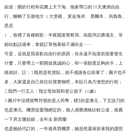
綜述：關於行程和花費上天下海、拖家帶口的18天澳洲自由
行，輾轉了五個地方（ 大堡礁 、黃金海岸、 墨爾本 、烏魯魯、
悉尼
），收穫了各種精彩：半夜闖進警察局、烏龍拜訪農場主、等
錯站點誤過車，拿錯訂單拖著箱子滿街走------
可是，這就是我喜歡自由行的原因：你永遠不知道前面要發生
什麼，只要帶上一顆開放真誠的心，和一張額度足夠的卡，上
路就好。註：1.既然是乾貨貼，就不感謝各位前輩了；圖片也不
多，大家還是自己前往欣賞實物吧，本貼只為方便您的行程；
2.我們一行五人：我父母加我和老公孩子（6歲）
3.圖片中沒標貨幣符號的是人民幣，標$的是澳元，下文說刀的
也是澳元。機票從愛飛網定的，個人感覺價格比較公道，推薦
一下房文珊姑娘，去年去 新西蘭
也是她給代訂的，一年後再買機票，她居然還保留著我的護照