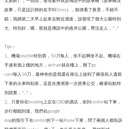
太新鮮），一抬頭，發現窗外就是傳說中的故事橋（故事橋沒
故事，只是設計師的名字叫Story），順便看了夜景，不錯不
錯；我媽第二天早上起來去附近溜達，說發現了個大公園特別
大、特別好，嗯，那就是傳說中的南岸公園，齊活走人，^_^
Tips：
1、機場shuttle特別貴，50刀每人，坐不起啊坐不起。機場右
手邊有個上樓的地方，airtrain就在樓上，辦了go
card每人18刀，最神奇的是我還在座位上撿到了兩張前人遺留
下來的火車時刻表，這是在澳洲第一次搭乘公交，瞅著站點特
別踏實，^_^；
2、只要你在booking上定在CBD的酒店，坐到center站下車，
步行都能到達。我們在google
map的指引下在center的下一站Rome下車，問了兩個人都告訴