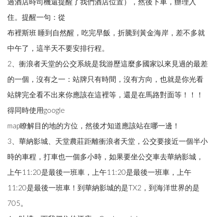
過酒店時司機還提醒了我們酒店位置），然後下車，辦理入
住。提醒一句：從
布裡斯班 睡到自然醒，吃完早飯，折騰到黃金海岸，差不多就
中午了，這半天不要安排行程。
2、衝浪者天堂的公交系統是我游歷這麼多國家以來見過的最差
的一個，沒有之一：站牌只有時間，沒有方向，也就是你光看
站牌完全看不出來你應該在這裡等，還是在馬路對面等！！！
得同時使用google
map瞭解目的地的方位，然後才知道應該站在哪一邊！
3、華納影城、天堂農莊距離衝浪者天堂，公交要接近一個半小
時的車程，打車也一個多小時，如果要坐公交車去華納影城，
上午11:20是最後一班車，上午11:20是最後一班車，上午
11:20是最後一班車！到華納影城的是TX2，到海洋世界的是
705。