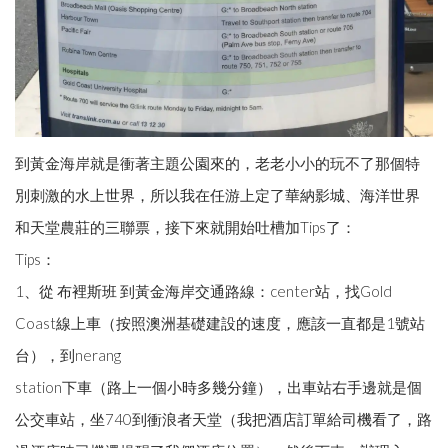
到黃金海岸就是衝著主題公園來的，老老小小的玩不了那個特
別刺激的水上世界，所以我在任游上定了華納影城、海洋世界
和天堂農莊的三聯票，接下來就開始吐槽加Tips了：
Tips：
1、從 布裡斯班 到黃金海岸交通路線：center站，找Gold
Coast線上車（按照澳洲基礎建設的速度，應該一直都是1號站
台），到nerang
station下車（路上一個小時多幾分鐘），出車站右手邊就是個
公交車站，坐740到衝浪者天堂（我把酒店訂單給司機看了，路