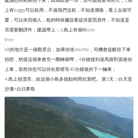
上有buggy可以租用，不過我們沒租，不知道價格，看上去很可
愛，可以坐四個人，租的時候據說要提供駕照原件，不知道是
否需要翻譯件，建議帶上；d,島上有個叫one
tree
hill的地方是一個觀景台，如果你坐shuttle，司機會提醒你下車
拍照，然後這個車會兜一圈轉個彎，4分鐘後到達馬路對面接你
上車，當然你也可以待在那裡等40分鐘後的下一輛車；
4.島上很漂亮，給這個小島多留點時間欣賞吧。 第3天：白天堂
沙灘+白日夢島