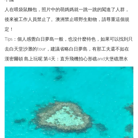
人在喂袋鼠麵包，照片中的萌媽媽就一跳一跳的闖進了人群，
後來被工作人員禁止了。澳洲禁止喂野生動物，請尊重這個規
定！
Tips：個人感覺白日夢島一般，也沒什麼特色，如果可以找到只
去白天堂沙灘的tour，建議省略白日夢島，有那工夫還不如在
漢密爾頓 島上玩呢 第4天：直升飛機拍心形礁and大堡礁潛水