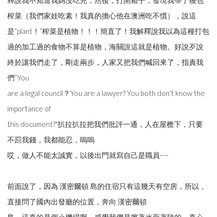
榨菜（我們家娃吃素！我真的擔心他在澳洲吃不慣），說這
是“plant！”榨菜是植物！！！簡直了！我解釋說我以為這種打包
過的加工過的食物不算是植物，海關說這就是植物。好說歹說
終於讓我們走了，剛走兩步，人家又把我們喊回來了，指責我
們“You
are a legal council？You are a lawyer? You both don't know the
importance of
this document?"扒拉扒拉把我們批評一通，人在屋檐下，只要
不罰我錢，我都能忍，嗚嗚
哎，做人不能太誠實，以後出門就寫自己是職員~~
前面說了，因為 漢密爾頓 島的住宿只有這幾天有空房，所以，
直接問了國內出發廳的位置，奔向 漢密爾頓
島。這真的是個小機場啊，感覺我們是擦著水面著陸的，真心