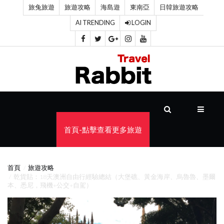
旅兔旅遊
旅遊攻略
海島遊
東南亞
日韓旅遊攻略
AI TRENDING
LOGIN
首
頁
旅
遊
攻
首頁-點擊查看更多旅遊
略
海
首頁
旅遊攻略
乾貨貼：18天澳洲自由行經驗總結（大堡礁、黃金海岸、烏魯魯、墨爾
島
本、悉尼，飛機+公交+自駕）
遊
東