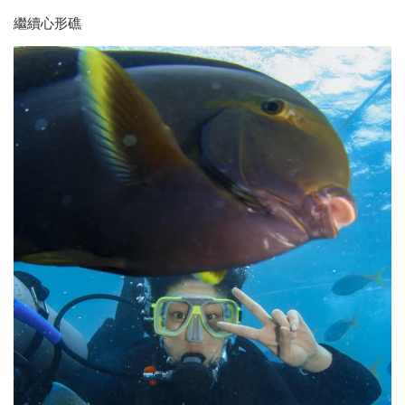
繼續心形礁