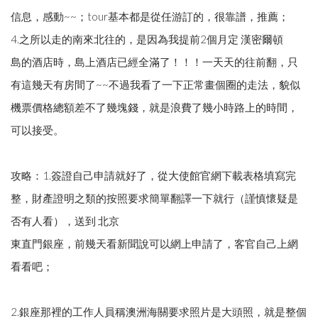
信息，感動~~；tour基本都是從任游訂的，很靠譜，推薦；
4.之所以走的南來北往的，是因為我提前2個月定 漢密爾頓
島的酒店時，島上酒店已經全滿了！！！一天天的往前翻，只
有這幾天有房間了~~不過我看了一下正常畫個圈的走法，貌似
機票價格總額差不了幾塊錢，就是浪費了幾小時路上的時間，
可以接受。
攻略：1.簽證自己申請就好了，從大使館官網下載表格填寫完
整，財產證明之類的按照要求簡單翻譯一下就行（謹慎懷疑是
否有人看），送到 北京
東直門銀座，前幾天看新聞說可以網上申請了，客官自己上網
看看吧；
2.銀座那裡的工作人員稱澳洲海關要求照片是大頭照，就是整個