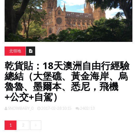
南
亞
日
韓
旅
遊
北領地
攻
乾貨貼：18天澳洲自由行經驗
略
總結（大堡礁、黃金海岸、烏
魯魯、墨爾本、悉尼，飛機
體
驗
+公交+自駕）
照
片
SNOWBABY_0
2017-02-28 10:15
2402/13
換
臉
1
2