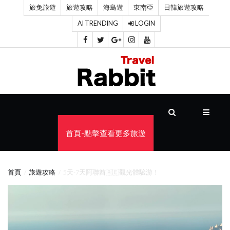
旅兔旅遊
旅遊攻略
海島遊
東南亞
日韓旅遊攻略
AI TRENDING
LOGIN
首
頁
旅
遊
攻
首頁-點擊查看更多旅遊
略
海
首頁
旅遊攻略
5天-7天阿聯酋🇦🇪觀光體驗游！
島
遊
東