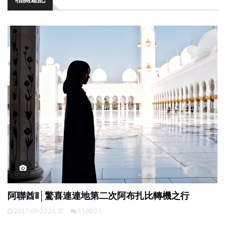
阿聯酋Ⅱ│驚喜連連地第二次阿布扎比轉機之行
2017-09-22 21:32
5168/21