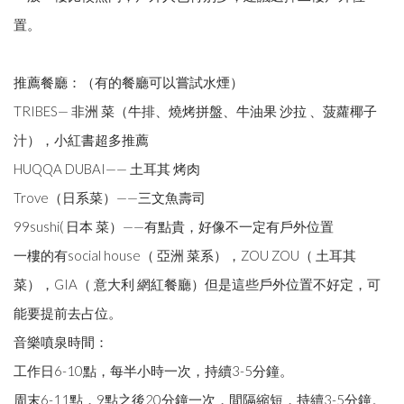
置。
推薦餐廳：（有的餐廳可以嘗試水煙）
TRIBES— 非洲 菜（牛排、燒烤拼盤、牛油果 沙拉 、菠蘿椰子
汁），小紅書超多推薦
HUQQA DUBAI—— 土耳其 烤肉
Trove（日系菜）——三文魚壽司
99sushi( 日本 菜）——有點貴，好像不一定有戶外位置
一樓的有social house（ 亞洲 菜系），ZOU ZOU（ 土耳其
菜），GIA（ 意大利 網紅餐廳）但是這些戶外位置不好定，可
能要提前去占位。
音樂噴泉時間：
工作日6-10點，每半小時一次，持續3-5分鐘。
周末6-11點，9點之後20分鐘一次，間隔縮短，持續3-5分鐘。