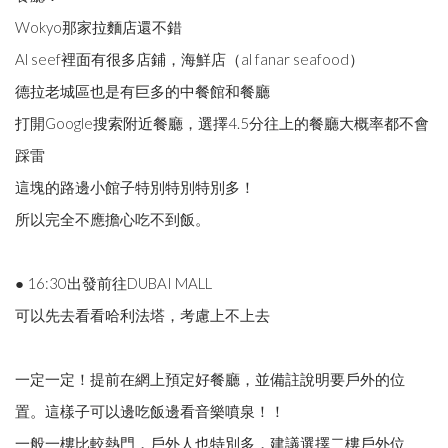
Wokyo那家拉麵店還不錯
Al seef裡面有很多店鋪，海鮮店（al fanar seafood）
德拉老城區也是有巨多的中餐館和餐廳
打開Google搜索附近餐廳，選擇4.5分往上的餐廳大概率都不會
踩雷
這塊的路邊小館子特別特別特別多！
所以完全不應擔心吃不到飯。
● 16:30出發前往DUBAI MALL
可以先去看看哈利法塔，考慮上不上去
一定一定！提前在網上預定好餐廳，並備註說明要戶外的位
置。這樣子可以邊吃飯邊看音樂噴泉！！
一般一樓比較熱門，戶外人也特別多，建議選擇二樓戶外位