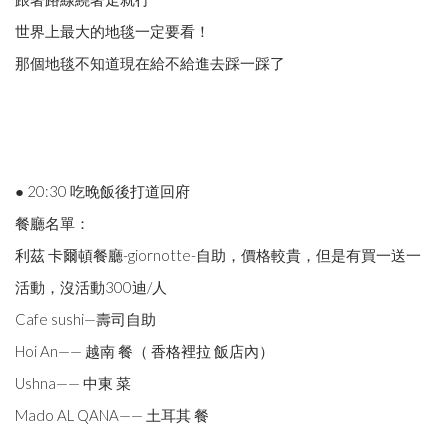
世界上最大的地毯一定要看！
那個地毯不知道現在給不給進去踩一踩了
● 20:30 吃晚飯後打道回府
餐廳名單：
利茲 卡爾頓餐廳-giornotte-自助，價格較貴，但是有買一送一
活動，沒活動300迪/人
Cafe sushi—壽司自助
Hoi ​An—— 越南 餐（ 香格裡拉 飯店內）
Ushna—— 中東 菜
Mado AL QANA—— 土耳其 餐