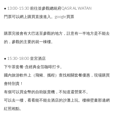
● 13:00-15:30 前往並參觀總統府QASR AL WATAN
門票可以網上購買直接進入。google買票
購票完後會有大巴送至參觀的地方，註意有一半地方是不能去
的，參觀的主要的就一棟樓。
● 15:30-18:00 皇宮酒店
下午茶套餐-含經典金箔咖啡打卡。
國內旅游軟件上（飛豬、攜程）查找相關套餐優惠，現場購買
會特別貴！
有個可以買金幣的自助販賣機，不知道還營業不。
可以去一樓，看看能不能去酒店的沙灘上玩。樓梯壁畫那邊網
紅照相點。