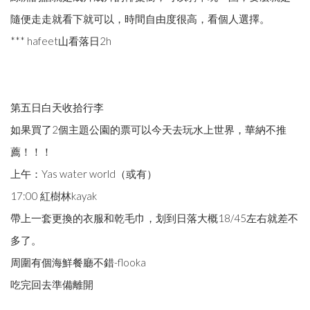
隨便走走就看下就可以，時間自由度很高，看個人選擇。
*** hafeet山看落日2h
第五日白天收拾行李
如果買了2個主題公園的票可以今天去玩水上世界，華納不推
薦！！！
上午：Yas water world（或有）
17:00 紅樹林kayak
帶上一套更換的衣服和乾毛巾，划到日落大概18/45左右就差不
多了。
周圍有個海鮮餐廳不錯-flooka
吃完回去準備離開