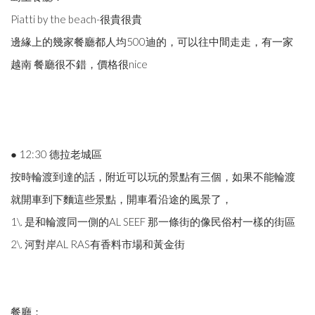
Piatti by the beach-很貴很貴
邊緣上的幾家餐廳都人均500迪的，可以往中間走走，有一家
越南 餐廳很不錯，價格很nice
● 12:30 德拉老城區
按時輪渡到達的話，附近可以玩的景點有三個，如果不能輪渡
就開車到下麵這些景點，開車看沿途的風景了，
1\. 是和輪渡同一側的AL SEEF 那一條街的像民俗村一樣的街區
2\. 河對岸AL RAS有香料市場和黃金街
餐廳：