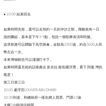
● 23:00 結束回去
如果時間充裕，還可以去預約一天的沖沙之類，飛豬就有一日
游的團組，基本是下午3-9點，包括一個歌舞表演和吃飯。
追求刺激可以體驗下高空跳傘，金額為2500迪，約合5000人民
幣左右一次。
未來博物館也可以淺淺打卡下。
如果時間還充裕的話推薦去 富吉拉 酋長國浮潛，看下 阿曼 灣的
風景！
第三日第三日
10:00 盧浮宮LOUVER ABU DHABI
10:30到達，和總統府一樣在網上買票。門票63迪
大概2小時游玩時間