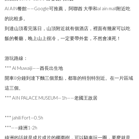
Al AIN餐館——Google可推薦， 阿聯酋 大學和al ain mall附近吃
的比較多。
到達山頂看完落日，山頂附近就有個酒店，裡面有幾家可以吃
飯的餐廳，晚上山上很冷，一定要帶外套，不然會凍死！
游玩路線：
*** Al Muwaiji——酋長出生地
開車8分鐘到達下麵三個景點，都靠的特別特別近。在一片區域
這三個。
*** AIN PALACE MUSEUM—1h——老國王故居
*** jahili Fort—0.5h
***——綠洲1-2h
綠洲的話就是成片成片的椰棗樹，可以騎車玩一圈，要麼就是