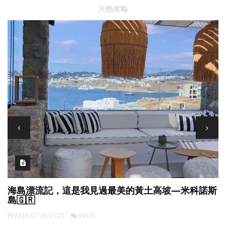
火熱攻略
斯
心中的大漠孤煙高原湖泊金色胡楊林__大西北漫游記
第二站黃河九曲第一灣(2018.9)
島
2018-09-25 21:48
195/2