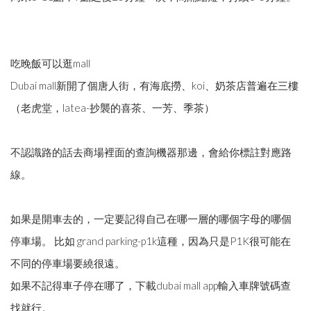
吃晚飯可以逛mall
Dubai mall新開了個唐人街，有海底撈、koi、奶茶店普遍在三樓
（老虎堂，latea-抄襲的喜茶、一芳、季茶）
不認識路的話去商場裡面的查詢機器那邊，會給你標註對應路
線。
如果是開車去的，一定要記得自己在哪一層的哪個字母的哪個
停車場。 比如 grand parking-p1k這種，因為只是P1K很可能在
不同的停車場要繞很遠。
如果不記得車子停在哪了，下載dubai mall app輸入車牌號碼查
找就行。