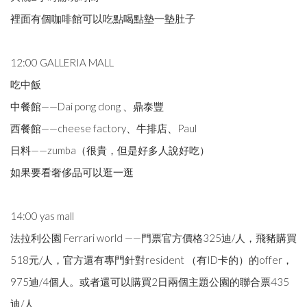
裡面有個咖啡館可以吃點喝點墊一墊肚子
12:00 GALLERIA MALL
吃中飯
中餐館——Dai pong dong 、鼎泰豐
西餐館——cheese factory、牛排店、Paul
日料——zumba（很貴，但是好多人說好吃）
如果要看奢侈品可以逛一逛
14:00 yas mall
法拉利公園 Ferrari world ——門票官方價格325迪/人，飛豬購買
518元/人，官方還有專門針對resident （有ID卡的）的offer，
975迪/4個人。或者還可以購買2日兩個主題公園的聯合票435
迪/人