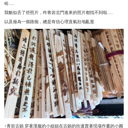
哈……
我貌似丟了些照片，咋青岩北門進來的照片都找不到啦……
以及做為一個路痴，總是有信心理直氣壯地亂逛
↑青岩古鎮 穿著漢服的小姐姐在古鎮的街邊賣著現場作畫的小圓