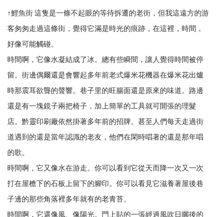
↑鯉魚街 這隻是一條不起眼的等待拆遷的老街，但我這遠方的游
客匆匆走過這條街，覺得它滿是時光的痕跡，在這裡，時間，
好像可能觸碰。
時間啊，它像水凝結成了冰。總有些瞬間，讓人覺得時間被停
留。街邊偶爾還是會響起多年前老式爆米花機器在爆米花出爐
時那震耳欲聾的聲響。巷子里的旺腸面還是原來的味道。路邊
還是有一塊鏡子兩把椅子，加上簡單的工具就可開張的理髮
店。黔靈印刷廠依然掛著多年前的招牌。甚至人們每天走過街
道遇到的還是當年認識的老友，他們在閑時唱著的還是那年唱
的歌。
時間啊，它又像水在游走。你可以看到它從天而降一次又一次
打在屋檐下的石板上留下的腳印。你可以看見它滋養著屋後巷
子邊的那些角落裡多年就有的老青苔。
時間啊，它還像風、像陽光。門上貼的一張經過風吹日曬後的