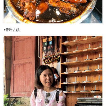
↑青岩古鎮