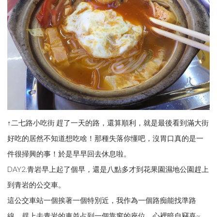
↑二七路小吃街 趕了一天的路，還算順利，就是最後看到滿大街
好吃的居然不知道想吃啥！那種失落你懂吧，沒胃口真的是一
件很掃興的事！於是早早回去休息啦。
DAY2.青岩早上起了個早，還是八點多才到花果園濕地公園趕上
到青岩的公交車。
這公交車站一個挨著一個特別近，我作為一個路痴能找準路
線，趕上去青岩的車並占到一個靠窗的座位，心裡暗自竊喜~