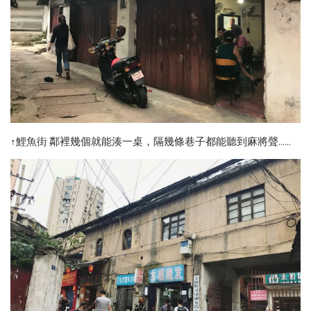
↑鯉魚街 鄰裡幾個就能湊一桌，隔幾條巷子都能聽到麻將聲......