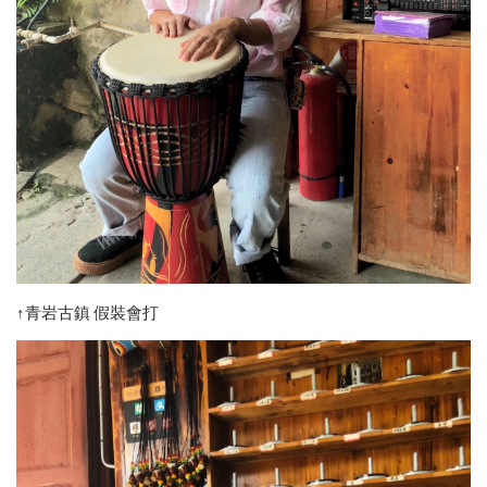
↑青岩古鎮 假裝會打