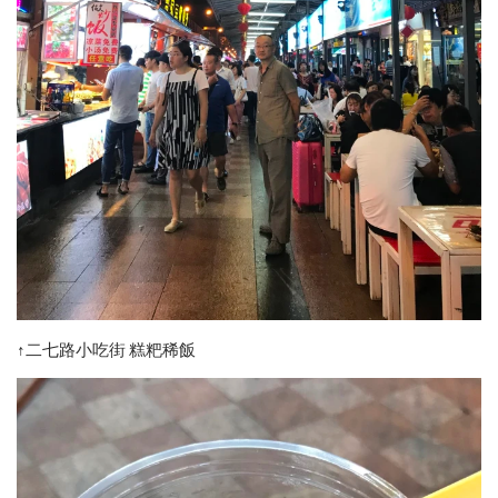
↑二七路小吃街 糕粑稀飯