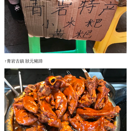
↑青岩古鎮 狀元豬蹄