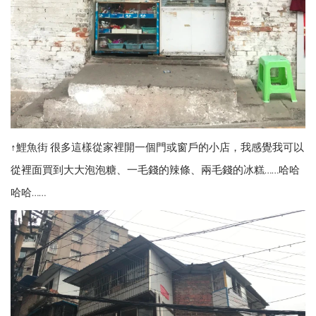
↑鯉魚街 很多這樣從家裡開一個門或窗戶的小店，我感覺我可以
從裡面買到大大泡泡糖、一毛錢的辣條、兩毛錢的冰糕……哈哈
哈哈……