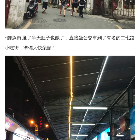
↑鯉魚街 逛了半天肚子也餓了，直接坐公交車到了有名的二七路
小吃街，準備大快朵頤！