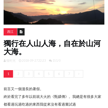
南
亞
日
韓
西江
旅
獨行在人山人海，自在於山河
遊
攻
大海。
略
慢时光
2018-09-27 22:23
151/0
體
驗
1
2
3
4
5
6
7
照
片
換
前言又一個漫長的暑假。
臉
終於看完了多年以前就大火的《甄嬛傳》。我總是有很多大家
都看過玩過吃過的東西我從來沒有看過嘗試過