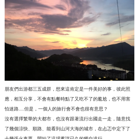
朋友們出游都三五成群，想來這肯定是一件美好的事，彼此照
應，相互分享，不會有點餐時點了又吃不了的尷尬，也不用害
怕迷路......但是，一個人的旅行會不會也很有意思？
沒有選擇繁華的大都市，也沒有跟著流行出國走一走，隨意找
了幾個涼快、順路、能看到山河大海的城市，在忐忑中定下了
十幾張火車票，開始了這場蓄謀已久的獨自遠行......