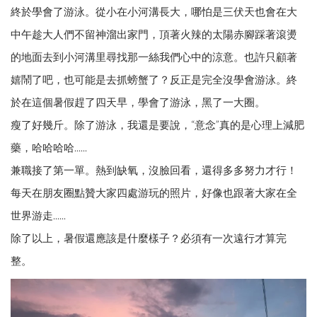
終於學會了游泳。從小在小河溝長大，哪怕是三伏天也會在大
中午趁大人們不留神溜出家門，頂著火辣的太陽赤腳踩著滾燙
的地面去到小河溝里尋找那一絲我們心中的涼意。也許只顧著
嬉鬧了吧，也可能是去抓螃蟹了？反正是完全沒學會游泳。終
於在這個暑假趕了四天早，學會了游泳，黑了一大圈。
瘦了好幾斤。除了游泳，我還是要說，“意念”真的是心理上減肥
藥，哈哈哈哈......
兼職接了第一單。熱到缺氧，沒臉回看，還得多多努力才行！
每天在朋友圈點贊大家四處游玩的照片，好像也跟著大家在全
世界游走......
除了以上，暑假還應該是什麼樣子？必須有一次遠行才算完
整。