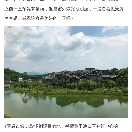
之前一直預報有暴雨，但是窗外陽光很明媚，一路看著風景聽
著音樂，感覺這真是美好的一天呢~
↑青岩古鎮 九點多到達目的地，半價買了通票直奔鎮中心哈