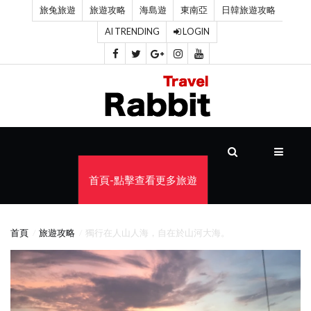
旅兔旅遊
旅遊攻略
海島遊
東南亞
日韓旅遊攻略
AI TRENDING
LOGIN
首
頁
旅
遊
攻
首頁-點擊查看更多旅遊
略
海
首頁
旅遊攻略
獨行在人山人海，自在於山河大海。
島
遊
東