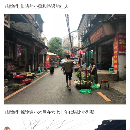
↑鯉魚街 街邊的小攤和路過的行人
↑鯉魚街 據說這小木屋在六七十年代堪比小別墅