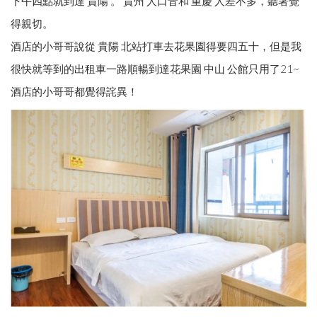
下午四點就到達 貴陽 。 貴州 人口音和 重慶 人差不多，聽著覺
得親切。
酒店的小哥哥說從 貴陽 北站打車去花果園得要四五十，但是我
很快就等到的出租車一路順暢到達花果園 中山 公館只用了21~
酒店的小哥哥都覺得詫異！