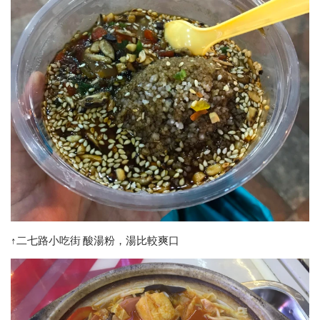
↑二七路小吃街 酸湯粉，湯比較爽口