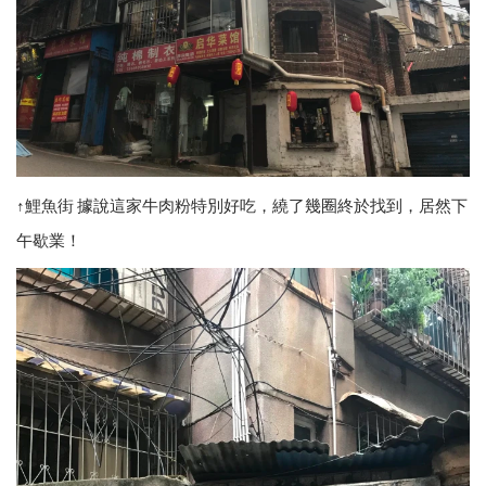
↑鯉魚街 據說這家牛肉粉特別好吃，繞了幾圈終於找到，居然下
午歇業！