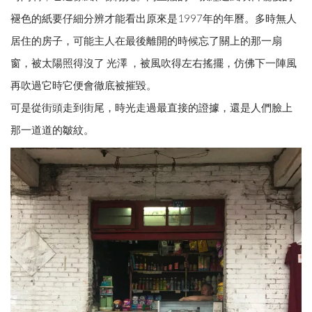
褪色的紙要仔細分辨才能看出原來是1997年的年曆。多時無人
居住的房子，可能主人在最後離開的時候忘了關上的那一扇
窗，被太陽照得沒了 光澤 ，被風吹得左右搖擺，仿佛下一陣風
再吹過它時它便會徹底被摧毀。
可是從街頭走到街尾，時光走過最直接的證據，還是人們臉上
那一道道的皺紋。