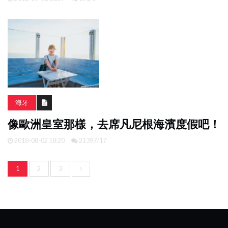
海牙
像歐洲皇室那樣，去席凡尼根海濱度假吧！
2018-08-02 18:20
21397/17
1
2
3