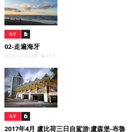
南
亞
日
海牙
韓
旅
02-走遍海牙
遊
攻
2020-04-20 23:20
475/0
略
體
驗
照
片
換
臉
海牙
2017年4月 盧比荷三日自駕游:盧森堡-布魯