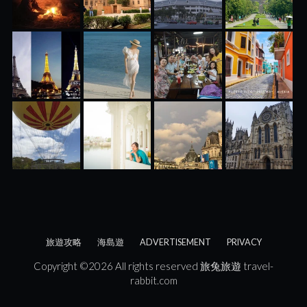
旅遊攻略
海島遊
ADVERTISEMENT
PRIVACY
Copyright ©
2026 All rights reserved
旅兔旅遊
travel-
rabbit.com