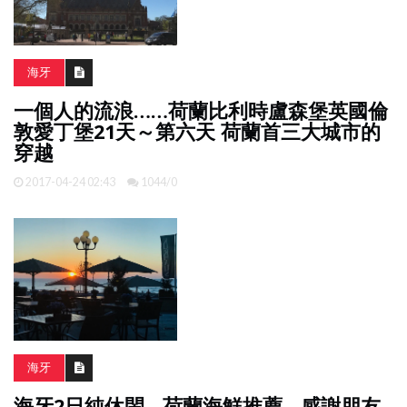
海牙
一個人的流浪……荷蘭比利時盧森堡英國倫
敦愛丁堡21天～第六天 荷蘭首三大城市的
穿越
2017-04-24 02:43
1044/0
海牙
海牙2日純休閑 - 荷蘭海鮮推薦 - 感謝朋友