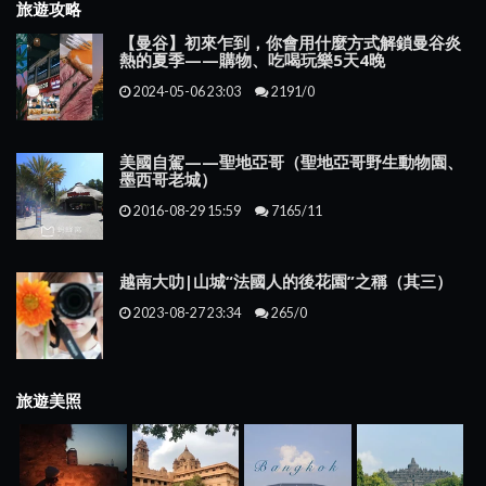
旅遊攻略
【曼谷】初來乍到，你會用什麼方式解鎖曼谷炎
熱的夏季——購物、吃喝玩樂5天4晚
2024-05-06 23:03
2191/0
美國自駕——聖地亞哥（聖地亞哥野生動物園、
墨西哥老城）
2016-08-29 15:59
7165/11
越南大叻|山城“法國人的後花園”之稱（其三）
2023-08-27 23:34
265/0
旅遊美照