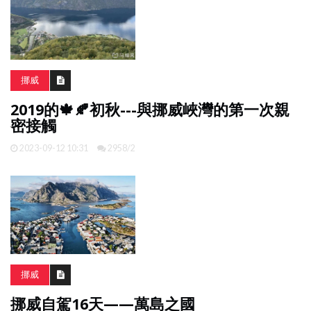
南
亞
日
挪威
韓
旅
2019的🍁🍂初秋---與挪威峽灣的第一次親
遊
密接觸
攻
略
2023-09-12 10:31
2958/2
體
驗
照
片
換
臉
挪威
挪威自駕16天——萬島之國