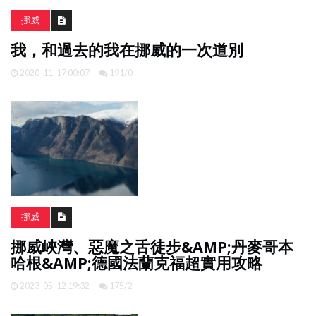
挪威
我，和過去的我在挪威的一次道別
2020-11-17 00:07
191/0
挪威
挪威峽灣、惡魔之舌徒步&AMP;丹麥哥本
哈根&AMP;德國法蘭克福超實用攻略
2023-05-12 19:32
175/2