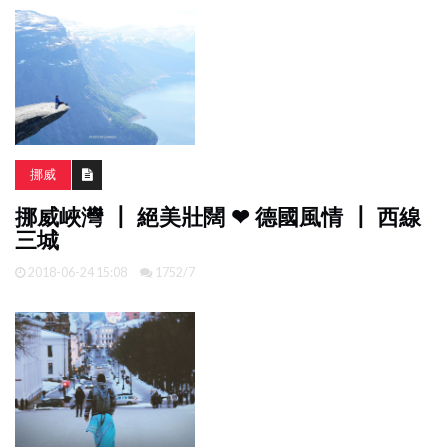
挪威
挪威峽灣 ┃ 絕美壯闊 ❤ 德國風情 ┃ 西線
三城
2018-06-24 15:08
1752/7