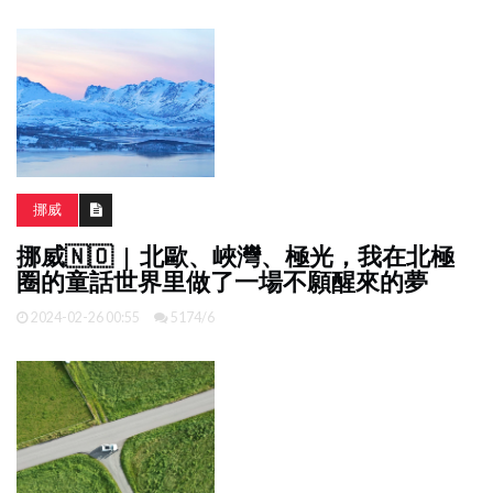
挪威
挪威🇳🇴 | 北歐、峽灣、極光，我在北極
圈的童話世界里做了一場不願醒來的夢
2024-02-26 00:55
5174/6