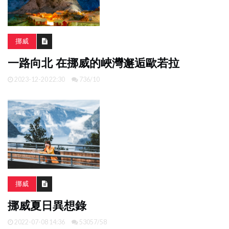
挪威
一路向北 在挪威的峽灣邂逅歐若拉
2023-12-20 22:30
736/10
挪威
挪威夏日異想錄
2022-07-08 14:36
53057/58