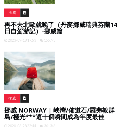
挪威
再不去北歐就晚了（丹麥挪威瑞典芬蘭14
日自駕游記）-挪威篇
2023-09-18 17:53
1557/3
挪威
挪威 NORWAY | 峽灣/佈道石/羅弗敦群
島/極光***這十個瞬間成為年度最佳
2020-06-28 22:44
3613/6