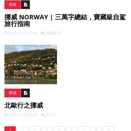
挪威
挪威 NORWAY | 三萬字總結，寶藏級自駕
旅行指南
2020-07-05 22:05
30888/75
挪威
北歐行之挪威
2023-01-08 10:40
154/0
1
2
3
4
5
6
7
8
9